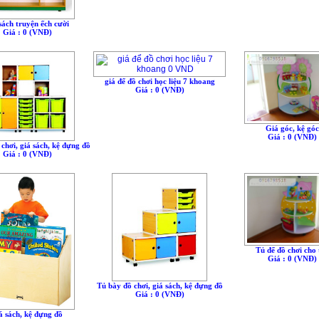
sách truyện ếch cười
Giá : 0 (VNÐ)
giá để đồ chơi học liệu 7 khoang
Giá : 0 (VNÐ)
Giá góc, kệ góc
Giá : 0 (VNÐ)
chơi, giá sách, kệ đựng đồ
Giá : 0 (VNÐ)
Tủ để đồ chơi cho 
Giá : 0 (VNÐ)
Tủ bày đồ chơi, giá sách, kệ đựng đồ
Giá : 0 (VNÐ)
á sách, kệ đựng đồ