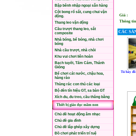
Bập bênh nhập ngoại sẵn hàng
Cột bong rổ sắt, cung chui vận
Giá :
động.
Thông tin
Thang leo vận động
Cầu trượt thang leo, sắt
CÁC SẢ
composite
Nhà bóng, bể bóng, nhà chơi
bóng
Nhà cầu trượt, nhà chòi
Khu vui chơi liên hoàn
Bạch tuyết, Tấm Cám, Thánh
Gióng
Tủ bày đồ 
Bể chơi cát nước, chậu hoa,
hàng rào
Thùng rác con thú các loại
Bộ đèn tín hiệu GT, sa bàn GT
Xích đu, đu treo, cầu thăng bằng
Thiết bị giáo dục mầm non
Chủ đề hoạt động âm nhạc
Chủ đề gia đình
Chủ đề lắp ghép xây dựng
Đồ chơi phát triển trí tuệ