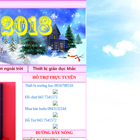
i ngoài trời
Thiết bị giáo dục khác
HỖ TRỢ TRỰC TUYẾN
Thiết bị trường học 0916798518
Đồ chơi 043.7541572
Mua bán buôn 0943132244
Hỗ Trợ 043.7541572
ĐƯỜNG DÂY NÓNG