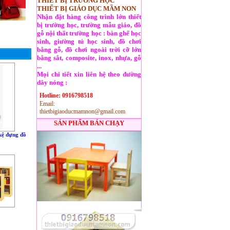
THIẾT BỊ TRƯỜNG HỌC
THIẾT BỊ GIÁO DỤC MẦM NON
Nhận đặt hàng công trình lớn thiết
bị trường học, trường mẫu giáo, đồ
gỗ nội thất trường học : bàn ghế học
sinh, giường tủ học sinh, đồ chơi
bằng gỗ, đồ chơi ngoài trời cỡ lớn
bằng sắt, composite, inox, nhựa, gỗ
...
Mọi chi tiết xin liên hệ theo đường
dây nóng :
Hotline: 0916798518
Email:
thietbigiaoducmamnon@gmail.com
SẢN PHẨM BÁN CHẠY
 kệ đựng đồ