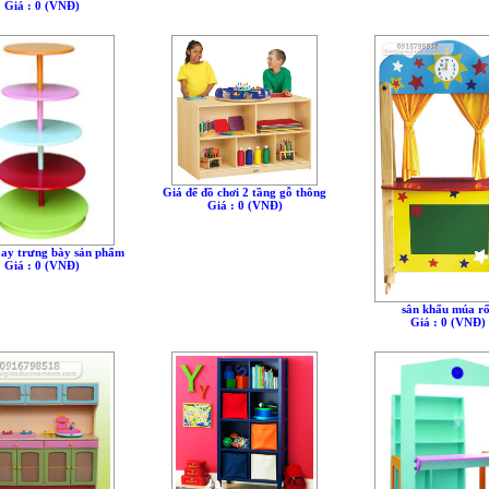
Giá : 0 (VNÐ)
Giá để đồ chơi 2 tầng gỗ thông
Giá : 0 (VNÐ)
oay trưng bày sản phẩm
Giá : 0 (VNÐ)
sân khấu múa rố
Giá : 0 (VNÐ)