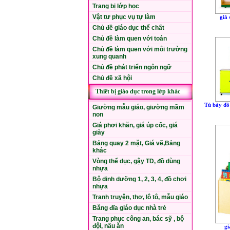
Trang bị lớp học
Vật tư phục vụ tự làm
giá 
Chủ đề giáo dục thể chất
Chủ đề làm quen với toán
Chủ đề làm quen với môi trường
xung quanh
Chủ đề phát triển ngôn ngữ
Chủ đề xã hội
Thiết bị giáo dục trong lớp khác
Tủ bày đồ 
Giường mẫu giáo, giường mầm
non
Giá phơi khăn, giá úp cốc, giá
giày
Bảng quay 2 mặt, Giá vẽ,Bảng
khác
Vòng thể dục, gậy TD, đồ dùng
nhựa
Bộ dinh dưỡng 1, 2, 3, 4, đồ chơi
nhựa
Tranh truyện, thơ, lô tô, mẫu giáo
Băng đĩa giáo dục nhà trẻ
Trang phục công an, bác sỹ , bộ
đội, nấu ăn
gi