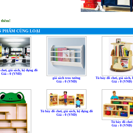
 thêm!
N PHẨM CÙNG LOẠI
chơi, giá sách, kệ đựng đồ
Giá : 0 (VNÐ)
giá sách treo tường
Tủ bày đồ chơi, giá sách,
Giá : 0 (VNÐ)
Giá : 0 (VNÐ)
Tủ bày đồ chơi, giá sách, kệ đựng đồ
Giá : 0 (VNÐ)
Tủ bày đồ chơi
Giá : 0 (VNÐ)