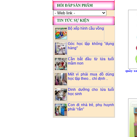
HỎI ĐÁP SẢN PHẨM
TIN TỨC SỰ KIỆN
Bộ xếp hình cầu vồng
Góc học tập không "đụng
hàng"
Cần bắt đầu từ lứa tuổi
mầm non
quầy x
Mệt vì phải mua đồ dùng
học tập theo... chỉ định ..
Dinh dưỡng cho lứa tuổi
học sinh
Con đi nhà trẻ, phụ huynh
phải “rắn”