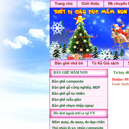
Trang chủ
Giới thiệu
Đk chuyển 
Bàn ghế nhà trẻ
Tủ Kệ Giá sách
Tủ bày đồ
BÀN GHẾ MẦM NON
Hotline: 0
Bàn ghế composite
Email: thi
Bàn ghế gỗ công nghiệp, MDF
Bàn ghế gỗ tự nhiên
Bàn ghế mẫu giáo
Bàn ghế nhựa nhập ngoại
Đồ chơi ngoài trời sx tại VN
Mâm quay, đu quay, đu đạp chân
Thú nhún lò xo, nhún composite