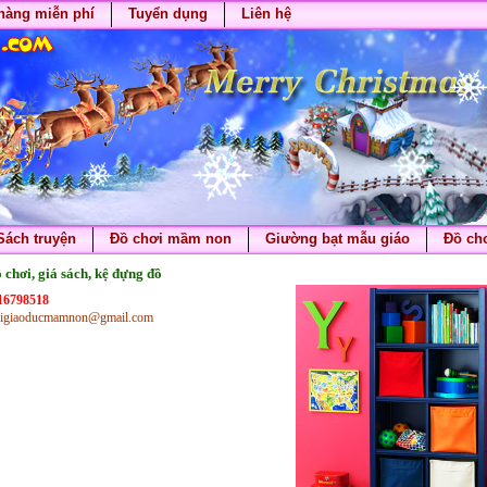
hàng miễn phí
Tuyển dụng
Liên hệ
Sách truyện
Đồ chơi mầm non
Giường bạt mẫu giáo
Đồ chơ
 chơi, giá sách, kệ đựng đồ
916798518
etbigiaoducmamnon@gmail.com