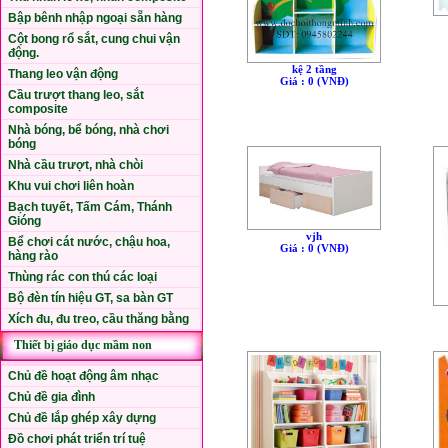
Bập bênh nhập ngoại sẵn hàng
Cột bong rổ sắt, cung chui vận
động.
kệ 2 tầng
Thang leo vận động
Giá : 0 (VNÐ)
Cầu trượt thang leo, sắt
composite
Nhà bóng, bể bóng, nhà chơi
bóng
Nhà cầu trượt, nhà chòi
Khu vui chơi liên hoàn
Bạch tuyết, Tấm Cám, Thánh
Gióng
vjh
Bể chơi cát nước, chậu hoa,
Giá : 0 (VNÐ)
hàng rào
Thùng rác con thú các loại
Bộ đèn tín hiệu GT, sa bàn GT
Xích đu, đu treo, cầu thăng bằng
Thiết bị giáo dục mầm non
Chủ đề hoạt động âm nhạc
Chủ đề gia đình
Chủ đề lắp ghép xây dựng
Đồ chơi phát triển trí tuệ