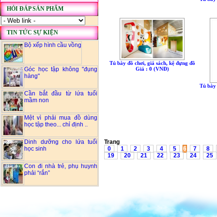
HỎI ĐÁP SẢN PHẨM
TIN TỨC SỰ KIỆN
Bộ xếp hình cầu vồng
Tủ bày đồ chơi, giá sách, kệ đựng đồ
Góc học tập không "đụng
Giá : 0 (VNÐ)
hàng"
Tủ bày 
Cần bắt đầu từ lứa tuổi
mầm non
Mệt vì phải mua đồ dùng
học tập theo... chỉ định ..
Dinh dưỡng cho lứa tuổi
Tr
học sinh
0
1
2
3
4
5
6
7
8
19
20
21
22
23
24
25
Con đi nhà trẻ, phụ huynh
phải “rắn”