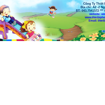
Công Ty Thiết
Địa chỉ: A2 -2 N
ĐT: 043.7541572 **
website: w
www.thietbiph
Email: thi