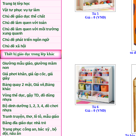
Trang bị lớp học
Vật tư phục vụ tự làm
Tủ 5
Chủ đề giáo dục thể chất
Giá : 0 (VNÐ)
Chủ đề làm quen với toán
Chủ đề làm quen với môi trường
xung quanh
Chủ đề phát triển ngôn ngữ
Chủ đề xã hội
tủ 
Thiết bị giáo dục trong lớp khác
Giường mẫu giáo, giường mầm
non
Giá phơi khăn, giá úp cốc, giá
giày
Bảng quay 2 mặt, Giá vẽ,Bảng
khác
Vòng thể dục, gậy TD, đồ dùng
nhựa
Bộ dinh dưỡng 1, 2, 3, 4, đồ chơi
Tủ 6
nhựa
Giá : 0 (VNÐ)
Tranh truyện, thơ, lô tô, mẫu giáo
Băng đĩa giáo dục nhà trẻ
Trang phục công an, bác sỹ , bộ
đội, nấu ăn
Tủ bày 