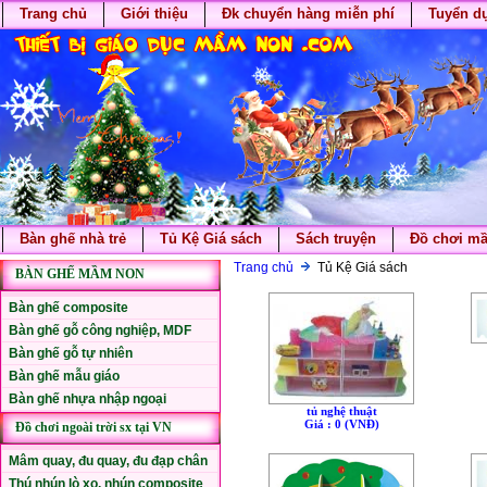
Trang chủ
Giới thiệu
Đk chuyển hàng miễn phí
Tuyển d
Bàn ghế nhà trẻ
Tủ Kệ Giá sách
Sách truyện
Đồ chơi m
Trang chủ
Tủ Kệ Giá sách
BÀN GHẾ MẦM NON
Bàn ghế composite
Bàn ghế gỗ công nghiệp, MDF
Bàn ghế gỗ tự nhiên
Bàn ghế mẫu giáo
Bàn ghế nhựa nhập ngoại
tủ nghệ thuật
Giá : 0 (VNÐ)
Đồ chơi ngoài trời sx tại VN
Mâm quay, đu quay, đu đạp chân
Thú nhún lò xo, nhún composite