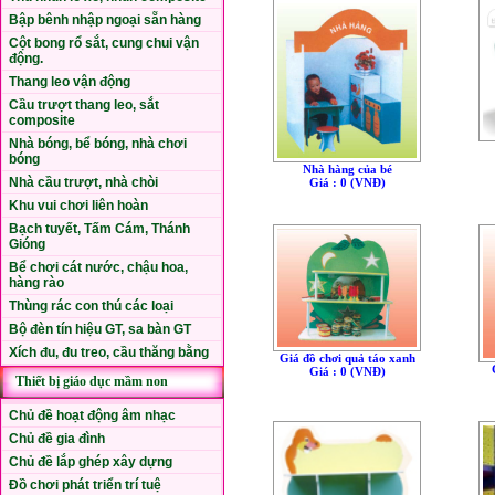
Bập bênh nhập ngoại sẵn hàng
Cột bong rổ sắt, cung chui vận
động.
Thang leo vận động
Cầu trượt thang leo, sắt
composite
Nhà bóng, bể bóng, nhà chơi
bóng
Nhà hàng của bé
Nhà cầu trượt, nhà chòi
Giá : 0 (VNÐ)
Khu vui chơi liên hoàn
Bạch tuyết, Tấm Cám, Thánh
Gióng
Bể chơi cát nước, chậu hoa,
hàng rào
Thùng rác con thú các loại
Bộ đèn tín hiệu GT, sa bàn GT
Xích đu, đu treo, cầu thăng bằng
Giá đồ chơi quả táo xanh
Giá : 0 (VNÐ)
Thiết bị giáo dục mầm non
Chủ đề hoạt động âm nhạc
Chủ đề gia đình
Chủ đề lắp ghép xây dựng
Đồ chơi phát triển trí tuệ