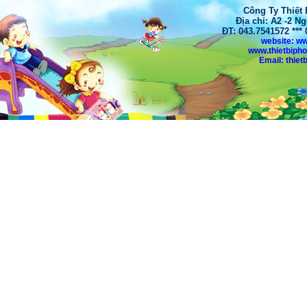
Công Ty Thiết
Địa chỉ: A2 -2 N
ĐT: 043.7541572 **
website: w
www.thietbiph
Email: thi