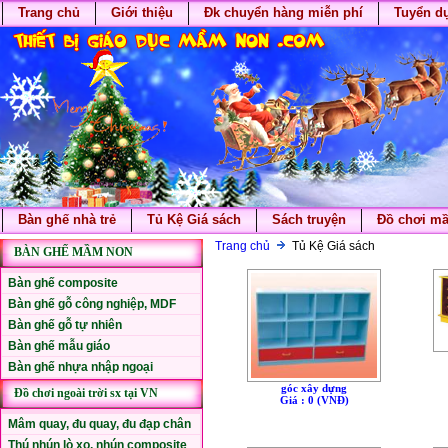
Trang chủ
Giới thiệu
Đk chuyển hàng miễn phí
Tuyển d
Bàn ghế nhà trẻ
Tủ Kệ Giá sách
Sách truyện
Đồ chơi m
Trang chủ
Tủ Kệ Giá sách
BÀN GHẾ MẦM NON
Bàn ghế composite
Bàn ghế gỗ công nghiệp, MDF
Bàn ghế gỗ tự nhiên
Bàn ghế mẫu giáo
Bàn ghế nhựa nhập ngoại
góc xây dựng
Đồ chơi ngoài trời sx tại VN
Giá : 0 (VNÐ)
Mâm quay, đu quay, đu đạp chân
Thú nhún lò xo, nhún composite