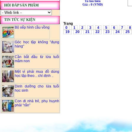
Tủ lân biển
Giá : 0 (VNÐ)
HỎI ĐÁP SẢN PHẨM
TIN TỨC SỰ KIỆN
Tr
Bộ xếp hình cầu vồng
0
1
2
3
4
5
6
7
8
19
20
21
22
23
24
25
Góc học tập không "đụng
hàng"
Cần bắt đầu từ lứa tuổi
mầm non
Mệt vì phải mua đồ dùng
học tập theo... chỉ định ..
Dinh dưỡng cho lứa tuổi
học sinh
Con đi nhà trẻ, phụ huynh
phải “rắn”