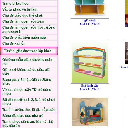
Trang bị lớp học
Vật tư phục vụ tự làm
Chủ đề giáo dục thể chất
giá sách
Chủ đề làm quen với toán
Giá : 0 (VNÐ)
Chủ đề làm quen với môi trường
xung quanh
Chủ đề phát triển ngôn ngữ
Chủ đề xã hội
Thiết bị giáo dục trong lớp khác
Giường mẫu giáo, giường mầm
non
Giá b
Giá phơi khăn, giá úp cốc, giá
giày
Bảng quay 2 mặt, Giá vẽ,Bảng
khác
Giá hình cây
Giá : 0 (VNÐ)
Vòng thể dục, gậy TD, đồ dùng
nhựa
Bộ dinh dưỡng 1, 2, 3, 4, đồ chơi
nhựa
Tranh truyện, thơ, lô tô, mẫu giáo
Băng đĩa giáo dục nhà trẻ
Trang phục công an, bác sỹ , bộ
đội, nấu ăn