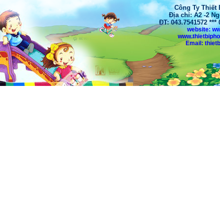
Công Ty Thiết
Địa chỉ: A2 -2 N
ĐT: 043.7541572 **
website: w
www.thietbiph
Email: thi