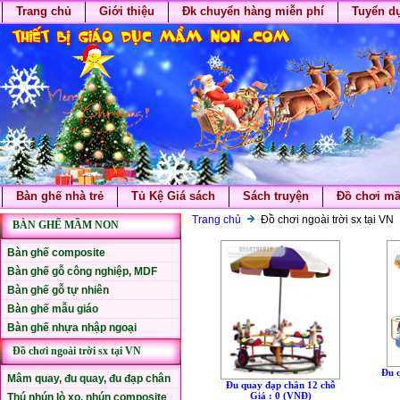
Trang chủ
Giới thiệu
Đk chuyển hàng miễn phí
Tuyển d
Bàn ghế nhà trẻ
Tủ Kệ Giá sách
Sách truyện
Đồ chơi m
Trang chủ
Đồ chơi ngoài trời sx tại VN
BÀN GHẾ MẦM NON
Bàn ghế composite
Bàn ghế gỗ công nghiệp, MDF
Bàn ghế gỗ tự nhiên
Bàn ghế mẫu giáo
Bàn ghế nhựa nhập ngoại
Đồ chơi ngoài trời sx tại VN
Đu 
Mâm quay, đu quay, đu đạp chân
Đu quay đạp chân 12 chỗ
Giá : 0 (VNÐ)
Thú nhún lò xo, nhún composite