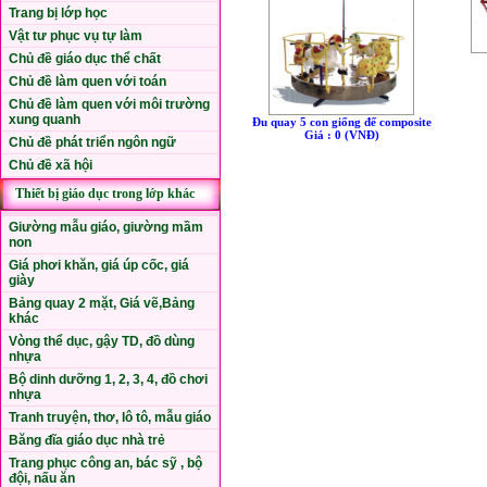
Trang bị lớp học
Vật tư phục vụ tự làm
Chủ đề giáo dục thể chất
Chủ đề làm quen với toán
Chủ đề làm quen với môi trường
xung quanh
Đu quay 5 con giống đế composite
Giá : 0 (VNÐ)
Chủ đề phát triển ngôn ngữ
Chủ đề xã hội
Thiết bị giáo dục trong lớp khác
Giường mẫu giáo, giường mầm
non
Giá phơi khăn, giá úp cốc, giá
giày
Bảng quay 2 mặt, Giá vẽ,Bảng
khác
Vòng thể dục, gậy TD, đồ dùng
nhựa
Bộ dinh dưỡng 1, 2, 3, 4, đồ chơi
nhựa
Tranh truyện, thơ, lô tô, mẫu giáo
Băng đĩa giáo dục nhà trẻ
Trang phục công an, bác sỹ , bộ
đội, nấu ăn