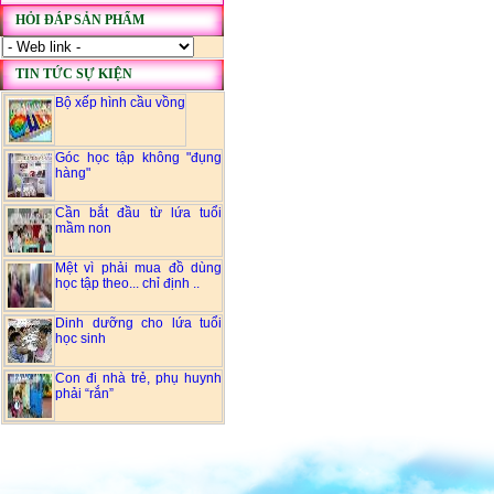
HỎI ĐÁP SẢN PHẨM
TIN TỨC SỰ KIỆN
Bộ xếp hình cầu vồng
Góc học tập không "đụng
hàng"
Cần bắt đầu từ lứa tuổi
mầm non
Mệt vì phải mua đồ dùng
học tập theo... chỉ định ..
Dinh dưỡng cho lứa tuổi
học sinh
Con đi nhà trẻ, phụ huynh
phải “rắn”