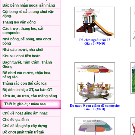
Bập bênh nhập ngoại sẵn hàng
Cột bong rổ sắt, cung chui vận
động.
Thang leo vận động
Cầu trượt thang leo, sắt
composite
Nhà bóng, bể bóng, nhà chơi
Đồ chơi ngoài trời 27
bóng
Giá : 0 (VNÐ)
Nhà cầu trượt, nhà chòi
Khu vui chơi liên hoàn
Bạch tuyết, Tấm Cám, Thánh
Gióng
Bể chơi cát nước, chậu hoa,
hàng rào
Thùng rác con thú các loại
Bộ đèn tín hiệu GT, sa bàn GT
Xích đu, đu treo, cầu thăng bằng
Thiết bị giáo dục mầm non
Đu quay 9 con giống đế composite
Giá : 0 (VNÐ)
Chủ đề hoạt động âm nhạc
Chủ đề gia đình
Chủ đề lắp ghép xây dựng
Đồ chơi phát triển trí tuệ