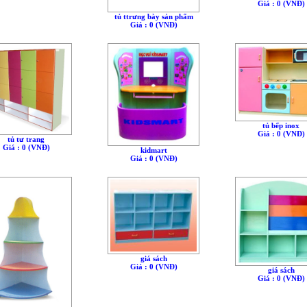
Giá : 0 (VNÐ)
tủ ttrưng bày sản phẩm
Giá : 0 (VNÐ)
tủ bếp inox
Giá : 0 (VNÐ)
tủ tư trang
Giá : 0 (VNÐ)
kidmart
Giá : 0 (VNÐ)
giá sách
Giá : 0 (VNÐ)
giá sách
Giá : 0 (VNÐ)