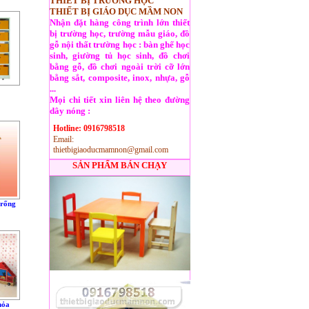
THIẾT BỊ TRƯỜNG HỌC
THIẾT BỊ GIÁO DỤC MẦM NON
Nhận đặt hàng công trình lớn thiết
bị trường học, trường mẫu giáo, đồ
gỗ nội thất trường học : bàn ghế học
sinh, giường tủ học sinh, đồ chơi
bằng gỗ, đồ chơi ngoài trời cỡ lớn
bằng sắt, composite, inox, nhựa, gỗ
...
Mọi chi tiết xin liên hệ theo đường
dây nóng :
Hotline: 0916798518
Email:
thietbigiaoducmamnon@gmail.com
SẢN PHẨM BÁN CHẠY
trống
hỏa