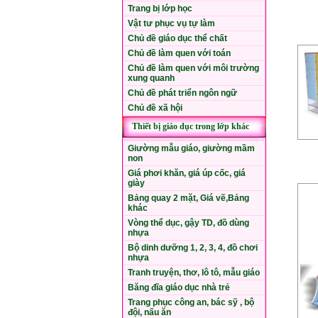
Trang bị lớp học
Vật tư phục vụ tự làm
Chủ đề giáo dục thể chất
Chủ đề làm quen với toán
Chủ đề làm quen với môi trường
xung quanh
Chủ đề phát triển ngôn ngữ
Chủ đề xã hội
Thiết bị giáo dục trong lớp khác
Giường mẫu giáo, giường mầm
non
Giá phơi khăn, giá úp cốc, giá
giày
Bảng quay 2 mặt, Giá vẽ,Bảng
khác
Vòng thể dục, gậy TD, đồ dùng
nhựa
Bộ dinh dưỡng 1, 2, 3, 4, đồ chơi
nhựa
Tranh truyện, thơ, lô tô, mẫu giáo
Băng đĩa giáo dục nhà trẻ
Trang phục công an, bác sỹ , bộ
đội, nấu ăn