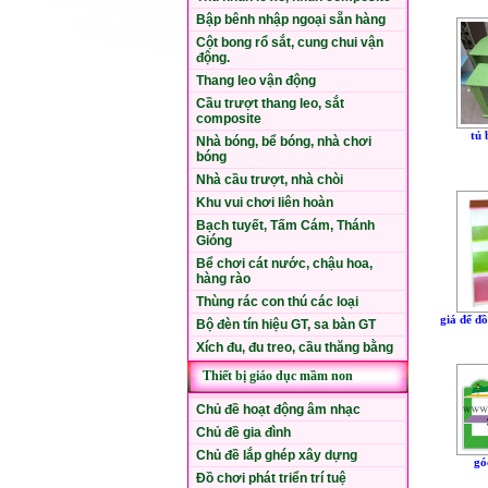
Bập bênh nhập ngoại sẵn hàng
Cột bong rổ sắt, cung chui vận
động.
Thang leo vận động
Cầu trượt thang leo, sắt
composite
tủ
Nhà bóng, bể bóng, nhà chơi
bóng
Nhà cầu trượt, nhà chòi
Khu vui chơi liên hoàn
Bạch tuyết, Tấm Cám, Thánh
Gióng
Bể chơi cát nước, chậu hoa,
hàng rào
Thùng rác con thú các loại
giá để đồ
Bộ đèn tín hiệu GT, sa bàn GT
Xích đu, đu treo, cầu thăng bằng
Thiết bị giáo dục mầm non
Chủ đề hoạt động âm nhạc
Chủ đề gia đình
Chủ đề lắp ghép xây dựng
gó
Đồ chơi phát triển trí tuệ