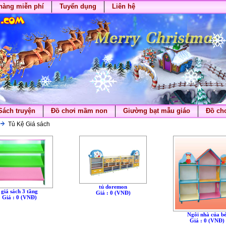
hàng miễn phí
Tuyển dụng
Liên hệ
Sách truyện
Đồ chơi mầm non
Giường bạt mẫu giáo
Đồ chơ
Tủ Kệ Giá sách
tủ doremon
giá sách 3 tầng
Giá : 0 (VNÐ)
Giá : 0 (VNÐ)
Ngôi nhà của b
Giá : 0 (VNÐ)