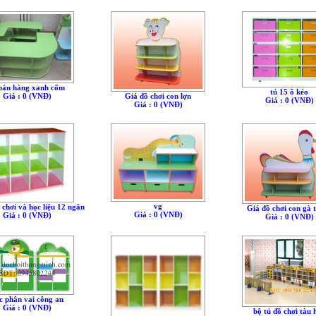
 bán hàng xanh cốm
tủ 15 ô kéo
Giá đồ chơi con lợn
Giá : 0 (VNÐ)
Giá : 0 (VNÐ)
Giá : 0 (VNÐ)
vg
 chơi và học liệu 12 ngăn
Giá đồ chơi con gà 
Giá : 0 (VNÐ)
Giá : 0 (VNÐ)
Giá : 0 (VNÐ)
c phân vai công an
Giá : 0 (VNÐ)
bộ tủ đồ chơi tàu 