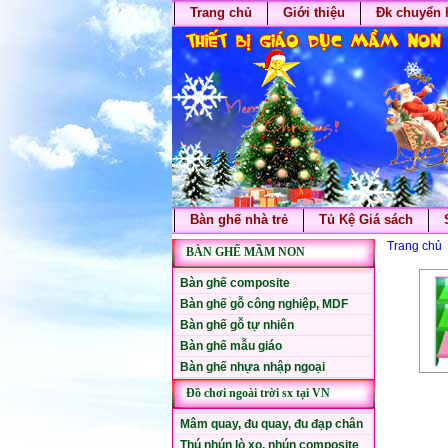
Trang chủ
Giới thiệu
Đk chuyển 
Bàn ghế nhà trẻ
Tủ Kệ Giá sách
Trang chủ
BÀN GHẾ MẦM NON
Bàn ghế composite
Bàn ghế gỗ công nghiệp, MDF
Bàn ghế gỗ tự nhiên
Bàn ghế mẫu giáo
Bàn ghế nhựa nhập ngoại
Đồ chơi ngoài trời sx tại VN
Mâm quay, đu quay, đu đạp chân
Thú nhún lò xo, nhún composite