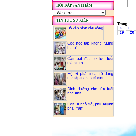
HỎI ĐÁP SẢN PHẨM
TIN TỨC SỰ KIỆN
Bộ xếp hình cầu vồng
0
1
19
20
Góc học tập không "đụng
hàng"
Cần bắt đầu từ lứa tuổi
mầm non
Mệt vì phải mua đồ dùng
học tập theo... chỉ định ..
Dinh dưỡng cho lứa tuổi
học sinh
Con đi nhà trẻ, phụ huynh
phải “rắn”