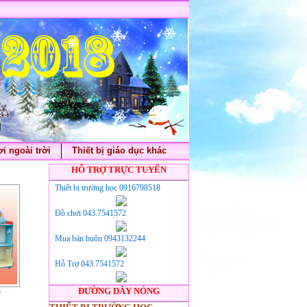
i ngoài trời
Thiết bị giáo dục khác
HỖ TRỢ TRỰC TUYẾN
Thiết bị trường học 0916798518
Đồ chơi 043.7541572
Mua bán buôn 0943132244
Hỗ Trợ 043.7541572
ĐƯỜNG DÂY NÓNG
é