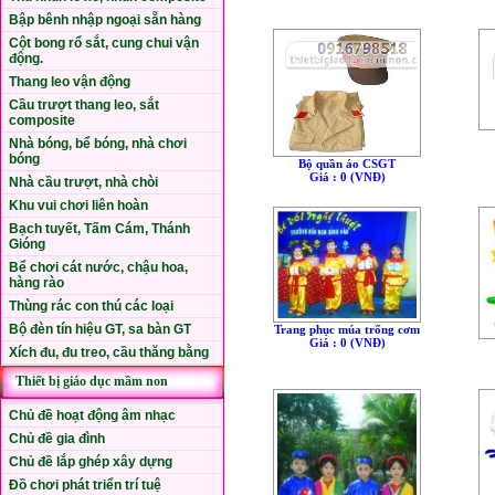
Bập bênh nhập ngoại sẵn hàng
Cột bong rổ sắt, cung chui vận
động.
Thang leo vận động
Cầu trượt thang leo, sắt
composite
Nhà bóng, bể bóng, nhà chơi
bóng
Bộ quần áo CSGT
Giá : 0 (VNÐ)
Nhà cầu trượt, nhà chòi
Khu vui chơi liên hoàn
Bạch tuyết, Tấm Cám, Thánh
Gióng
Bể chơi cát nước, chậu hoa,
hàng rào
Thùng rác con thú các loại
Bộ đèn tín hiệu GT, sa bàn GT
Trang phục múa trống cơm
Giá : 0 (VNÐ)
Xích đu, đu treo, cầu thăng bằng
Thiết bị giáo dục mầm non
Chủ đề hoạt động âm nhạc
Chủ đề gia đình
Chủ đề lắp ghép xây dựng
Đồ chơi phát triển trí tuệ