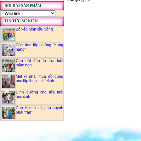
HỎI ĐÁP SẢN PHẨM
TIN TỨC SỰ KIỆN
Bộ xếp hình cầu vồng
Góc học tập không "đụng
hàng"
Cần bắt đầu từ lứa tuổi
mầm non
Mệt vì phải mua đồ dùng
học tập theo... chỉ định ..
Dinh dưỡng cho lứa tuổi
học sinh
Con đi nhà trẻ, phụ huynh
phải “rắn”