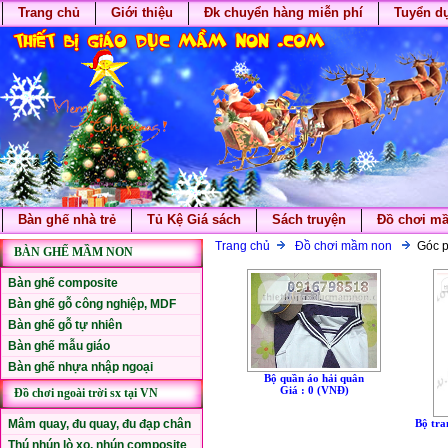
Trang chủ
Giới thiệu
Đk chuyển hàng miễn phí
Tuyển d
Bàn ghế nhà trẻ
Tủ Kệ Giá sách
Sách truyện
Đồ chơi m
Trang chủ
Đồ chơi mầm non
Góc p
BÀN GHẾ MẦM NON
Bàn ghế composite
Bàn ghế gỗ công nghiệp, MDF
Bàn ghế gỗ tự nhiên
Bàn ghế mẫu giáo
Bàn ghế nhựa nhập ngoại
Bộ quần áo hải quân
Giá : 0 (VNÐ)
Đồ chơi ngoài trời sx tại VN
Mâm quay, đu quay, đu đạp chân
Bộ tra
Thú nhún lò xo, nhún composite