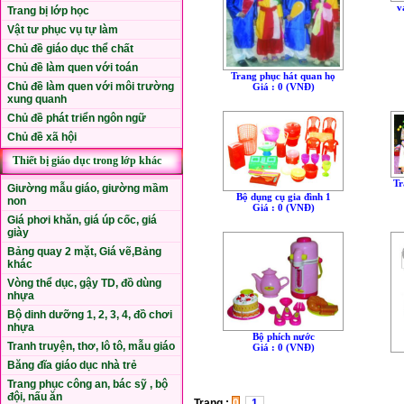
v
Trang bị lớp học
Vật tư phục vụ tự làm
Chủ đề giáo dục thể chất
Chủ đề làm quen với toán
Trang phục hát quan họ
Chủ đề làm quen với môi trường
Giá : 0 (VNÐ)
xung quanh
Chủ đề phát triển ngôn ngữ
Chủ đề xã hội
Thiết bị giáo dục trong lớp khác
Tr
Giường mẫu giáo, giường mầm
Bộ dụng cụ gia đình 1
non
Giá : 0 (VNÐ)
Giá phơi khăn, giá úp cốc, giá
giày
Bảng quay 2 mặt, Giá vẽ,Bảng
khác
Vòng thể dục, gậy TD, đồ dùng
nhựa
Bộ dinh dưỡng 1, 2, 3, 4, đồ chơi
nhựa
Bộ phích nước
Tranh truyện, thơ, lô tô, mẫu giáo
Giá : 0 (VNÐ)
Băng đĩa giáo dục nhà trẻ
Trang phục công an, bác sỹ , bộ
đội, nấu ăn
Trang :
0
1