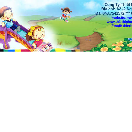
Công Ty Thiết
Địa chỉ: A2 -2 N
ĐT: 043.7541572 **
website: w
www.thietbiph
Email: thi