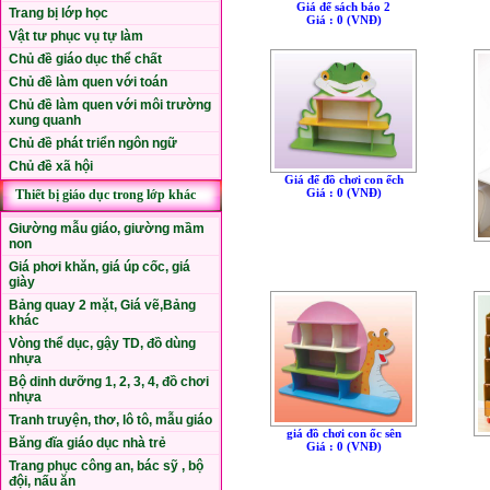
Giá để sách báo 2
Trang bị lớp học
Giá : 0 (VNÐ)
Vật tư phục vụ tự làm
Chủ đề giáo dục thể chất
Chủ đề làm quen với toán
Chủ đề làm quen với môi trường
xung quanh
Chủ đề phát triển ngôn ngữ
Chủ đề xã hội
Giá để đồ chơi con ếch
Giá : 0 (VNÐ)
Thiết bị giáo dục trong lớp khác
Giường mẫu giáo, giường mầm
non
Giá phơi khăn, giá úp cốc, giá
giày
Bảng quay 2 mặt, Giá vẽ,Bảng
khác
Vòng thể dục, gậy TD, đồ dùng
nhựa
Bộ dinh dưỡng 1, 2, 3, 4, đồ chơi
nhựa
Tranh truyện, thơ, lô tô, mẫu giáo
giá đồ chơi con ốc sên
Băng đĩa giáo dục nhà trẻ
Giá : 0 (VNÐ)
Trang phục công an, bác sỹ , bộ
đội, nấu ăn