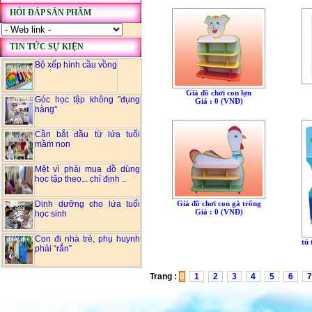
HỎI ĐÁP SẢN PHẨM
TIN TỨC SỰ KIỆN
Bộ xếp hình cầu vồng
Giá đồ chơi con lợn
Góc học tập không "đụng
Giá : 0 (VNÐ)
hàng"
Cần bắt đầu từ lứa tuổi
mầm non
Mệt vì phải mua đồ dùng
học tập theo... chỉ định ..
Dinh dưỡng cho lứa tuổi
Giá đồ chơi con gà trống
Giá : 0 (VNÐ)
học sinh
Con đi nhà trẻ, phụ huynh
tủ
phải “rắn”
Trang :
0
1
2
3
4
5
6
7