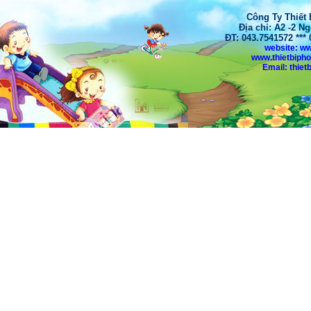
Công Ty Thiết
Địa chỉ: A2 -2 N
ĐT: 043.7541572 **
website: w
www.thietbiph
Email: thi