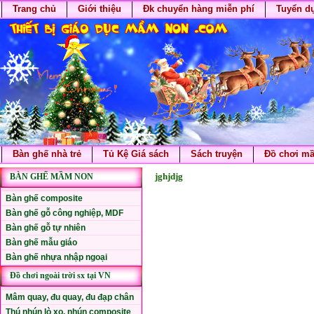
Trang chủ
Giới thiệu
Đk chuyển hàng miễn phí
Tuyển d
Bàn ghế nhà trẻ
Tủ Kệ Giá sách
Sách truyện
Đồ chơi m
jghjdjg
BÀN GHẾ MẦM NON
Bàn ghế composite
Bàn ghế gỗ công nghiệp, MDF
Bàn ghế gỗ tự nhiên
Bàn ghế mẫu giáo
Bàn ghế nhựa nhập ngoại
Đồ chơi ngoài trời sx tại VN
Mâm quay, đu quay, đu đạp chân
Thú nhún lò xo, nhún composite