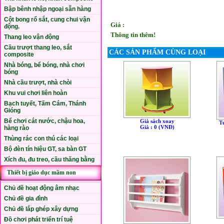
Bập bênh nhập ngoại sẵn hàng
Cột bong rổ sắt, cung chui vận
Giá :
động.
Thông tin thêm!
Thang leo vận động
Cầu trượt thang leo, sắt
CÁC SẢN PHẨM CÙNG LOẠI
composite
Nhà bóng, bể bóng, nhà chơi
bóng
Nhà cầu trượt, nhà chòi
Khu vui chơi liên hoàn
Bạch tuyết, Tấm Cám, Thánh
Gióng
Bể chơi cát nước, chậu hoa,
Giá sách xoay
T
Giá : 0 (VNÐ)
hàng rào
Thùng rác con thú các loại
Bộ đèn tín hiệu GT, sa bàn GT
Xích đu, đu treo, cầu thăng bằng
Thiết bị giáo dục mầm non
Chủ đề hoạt động âm nhạc
Chủ đề gia đình
Chủ đề lắp ghép xây dựng
Đồ chơi phát triển trí tuệ