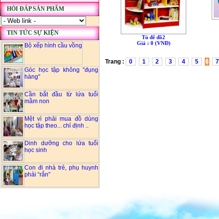
HỎI ĐÁP SẢN PHẨM
TIN TỨC SỰ KIỆN
Tủ để đồ2
Giá : 0 (VNÐ)
Bộ xếp hình cầu vồng
Trang :
0
1
2
3
4
5
6
7
Góc học tập không "đụng
hàng"
Cần bắt đầu từ lứa tuổi
mầm non
Mệt vì phải mua đồ dùng
học tập theo... chỉ định ..
Dinh dưỡng cho lứa tuổi
học sinh
Con đi nhà trẻ, phụ huynh
phải “rắn”