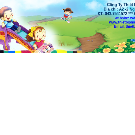
Công Ty Thiết
Địa chỉ: A2 -2 N
ĐT: 043.7541572 **
website: w
www.thietbiph
Email: thi