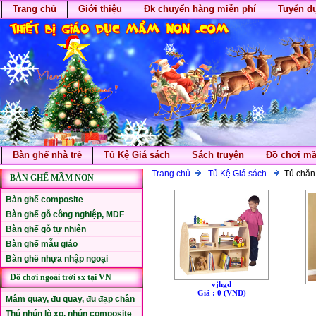
Trang chủ
Giới thiệu
Đk chuyển hàng miễn phí
Tuyển d
Bàn ghế nhà trẻ
Tủ Kệ Giá sách
Sách truyện
Đồ chơi m
Trang chủ
Tủ Kệ Giá sách
Tủ chăn
BÀN GHẾ MẦM NON
Bàn ghế composite
Bàn ghế gỗ công nghiệp, MDF
Bàn ghế gỗ tự nhiên
Bàn ghế mẫu giáo
Bàn ghế nhựa nhập ngoại
Đồ chơi ngoài trời sx tại VN
vjhgd
Giá : 0 (VNÐ)
Mâm quay, đu quay, đu đạp chân
Thú nhún lò xo, nhún composite