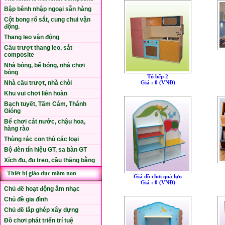
Bập bênh nhập ngoại sẵn hàng
Cột bong rổ sắt, cung chui vận
động.
Thang leo vận động
Cầu trượt thang leo, sắt
composite
Nhà bóng, bể bóng, nhà chơi
bóng
Tủ bếp 2
Nhà cầu trượt, nhà chòi
Giá : 0 (VNÐ)
Khu vui chơi liên hoàn
Bạch tuyết, Tấm Cám, Thánh
Gióng
Bể chơi cát nước, chậu hoa,
hàng rào
Thùng rác con thú các loại
Bộ đèn tín hiệu GT, sa bàn GT
Xích đu, đu treo, cầu thăng bằng
Thiết bị giáo dục mầm non
Giá đồ chơi quả lựu
Giá : 0 (VNÐ)
Chủ đề hoạt động âm nhạc
Chủ đề gia đình
Chủ đề lắp ghép xây dựng
Đồ chơi phát triển trí tuệ