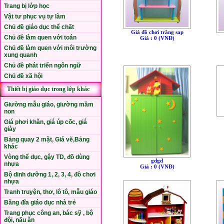
Trang bị lớp học
Vật tư phục vụ tự làm
Chủ đề giáo dục thể chất
Giá đồ chơi trăng sap
Chủ đề làm quen với toán
Giá : 0 (VNÐ)
Chủ đề làm quen với môi trường
xung quanh
Chủ đề phát triển ngôn ngữ
Chủ đề xã hội
Thiết bị giáo dục trong lớp khác
Giường mẫu giáo, giường mầm
non
Giá phơi khăn, giá úp cốc, giá
giày
Bảng quay 2 mặt, Giá vẽ,Bảng
khác
Vòng thể dục, gậy TD, đồ dùng
gdgd
nhựa
Giá : 0 (VNÐ)
Bộ dinh dưỡng 1, 2, 3, 4, đồ chơi
nhựa
Tranh truyện, thơ, lô tô, mẫu giáo
Băng đĩa giáo dục nhà trẻ
Trang phục công an, bác sỹ , bộ
đội, nấu ăn