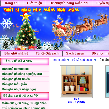
Trang chủ
Giới thiệu
Đk chuyển hàng miễn phí
Tuyển d
Bàn ghế nhà trẻ
Tủ Kệ Giá sách
Sách truyện
Đồ chơi m
Trang chủ
Tủ Kệ Giá sách
Tủ chăn
BÀN GHẾ MẦM NON
Bàn ghế composite
Bàn ghế gỗ công nghiệp, MDF
Bàn ghế gỗ tự nhiên
Bàn ghế mẫu giáo
Bàn ghế nhựa nhập ngoại
Đồ chơi ngoài trời sx tại VN
Tủ 2
Giá : 0 (VNÐ)
Mâm quay, đu quay, đu đạp chân
Thú nhún lò xo, nhún composite