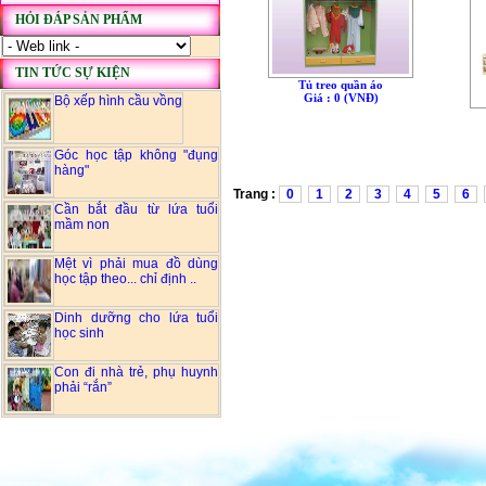
HỎI ĐÁP SẢN PHẨM
TIN TỨC SỰ KIỆN
Tủ treo quần áo
Giá : 0 (VNÐ)
Bộ xếp hình cầu vồng
Góc học tập không "đụng
hàng"
Trang :
0
1
2
3
4
5
6
Cần bắt đầu từ lứa tuổi
mầm non
Mệt vì phải mua đồ dùng
học tập theo... chỉ định ..
Dinh dưỡng cho lứa tuổi
học sinh
Con đi nhà trẻ, phụ huynh
phải “rắn”