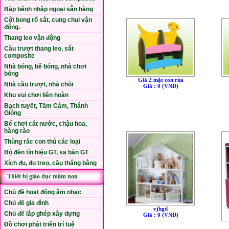
Bập bênh nhập ngoại sẵn hàng
Cột bong rổ sắt, cung chui vận
động.
Thang leo vận động
Cầu trượt thang leo, sắt
composite
Nhà bóng, bể bóng, nhà chơi
bóng
Giá 2 mặt con rùa
Nhà cầu trượt, nhà chòi
Giá : 0 (VNÐ)
Khu vui chơi liên hoàn
Bạch tuyết, Tấm Cám, Thánh
Gióng
Bể chơi cát nước, chậu hoa,
hàng rào
Thùng rác con thú các loại
Bộ đèn tín hiệu GT, sa bàn GT
Xích đu, đu treo, cầu thăng bằng
Thiết bị giáo dục mầm non
Chủ đề hoạt động âm nhạc
Chủ đề gia đình
vjhgd
Chủ đề lắp ghép xây dựng
Giá : 0 (VNÐ)
Đồ chơi phát triển trí tuệ