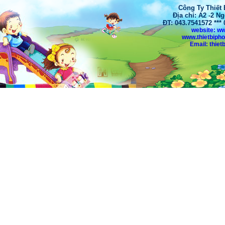
Công Ty Thiết
Địa chỉ: A2 -2 N
ĐT: 043.7541572 **
website: w
www.thietbiph
Email: thi