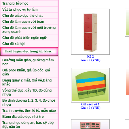
Trang bị lớp học
Vật tư phục vụ tự làm
Chủ đề giáo dục thể chất
Chủ đề làm quen với toán
Chủ đề làm quen với môi trường
xung quanh
Chủ đề phát triển ngôn ngữ
Chủ đề xã hội
Thiết bị giáo dục trong lớp khác
Kệ 2
Giường mẫu giáo, giường mầm
Giá : 0 (VNÐ)
non
Giá phơi khăn, giá úp cốc, giá
giày
Bảng quay 2 mặt, Giá vẽ,Bảng
khác
Vòng thể dục, gậy TD, đồ dùng
nhựa
Bộ dinh dưỡng 1, 2, 3, 4, đồ chơi
nhựa
Giá sách số 1
Giá : 0 (VNÐ)
Tranh truyện, thơ, lô tô, mẫu giáo
Băng đĩa giáo dục nhà trẻ
Trang phục công an, bác sỹ , bộ
đội, nấu ăn