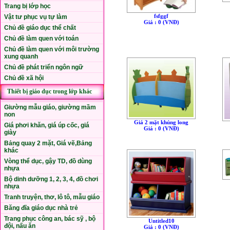
Trang bị lớp học
fsfggf
Vật tư phục vụ tự làm
Giá : 0 (VNÐ)
Chủ đề giáo dục thể chất
Chủ đề làm quen với toán
Chủ đề làm quen với môi trường
xung quanh
Chủ đề phát triển ngôn ngữ
Chủ đề xã hội
Thiết bị giáo dục trong lớp khác
Giường mẫu giáo, giường mầm
non
Giá 2 mặt khủng long
Giá phơi khăn, giá úp cốc, giá
Giá : 0 (VNÐ)
giày
Bảng quay 2 mặt, Giá vẽ,Bảng
khác
Vòng thể dục, gậy TD, đồ dùng
nhựa
Bộ dinh dưỡng 1, 2, 3, 4, đồ chơi
nhựa
Tranh truyện, thơ, lô tô, mẫu giáo
Băng đĩa giáo dục nhà trẻ
Trang phục công an, bác sỹ , bộ
Untitled10
đội, nấu ăn
Giá : 0 (VNÐ)