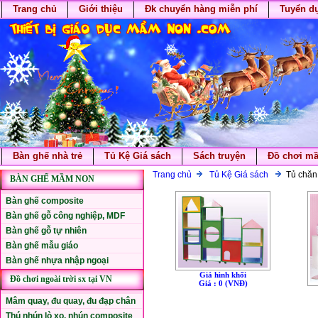
Trang chủ
Giới thiệu
Đk chuyển hàng miễn phí
Tuyển d
Bàn ghế nhà trẻ
Tủ Kệ Giá sách
Sách truyện
Đồ chơi m
Trang chủ
Tủ Kệ Giá sách
Tủ chăn
BÀN GHẾ MẦM NON
Bàn ghế composite
Bàn ghế gỗ công nghiệp, MDF
Bàn ghế gỗ tự nhiên
Bàn ghế mẫu giáo
Bàn ghế nhựa nhập ngoại
Giá hình khối
Đồ chơi ngoài trời sx tại VN
Giá : 0 (VNÐ)
Mâm quay, đu quay, đu đạp chân
Thú nhún lò xo, nhún composite