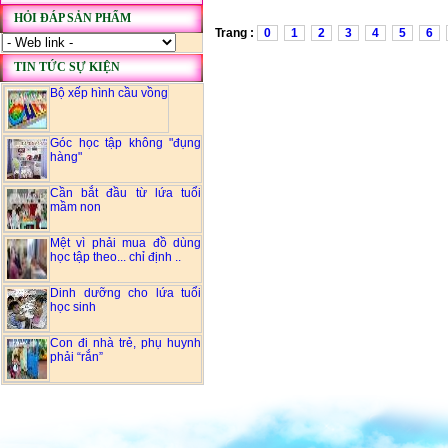
HỎI ĐÁP SẢN PHẨM
Trang :
0
1
2
3
4
5
6
TIN TỨC SỰ KIỆN
Bộ xếp hình cầu vồng
Góc học tập không "đụng
hàng"
Cần bắt đầu từ lứa tuổi
mầm non
Mệt vì phải mua đồ dùng
học tập theo... chỉ định ..
Dinh dưỡng cho lứa tuổi
học sinh
Con đi nhà trẻ, phụ huynh
phải “rắn”