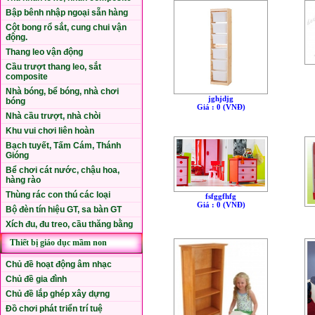
Bập bênh nhập ngoại sẵn hàng
Cột bong rổ sắt, cung chui vận
động.
Thang leo vận động
Cầu trượt thang leo, sắt
composite
Nhà bóng, bể bóng, nhà chơi
jghjdjg
bóng
Giá : 0 (VNÐ)
Nhà cầu trượt, nhà chòi
Khu vui chơi liên hoàn
Bạch tuyết, Tấm Cám, Thánh
Gióng
Bể chơi cát nước, chậu hoa,
hàng rào
Thùng rác con thú các loại
fsfggfhfg
Giá : 0 (VNÐ)
Bộ đèn tín hiệu GT, sa bàn GT
Xích đu, đu treo, cầu thăng bằng
Thiết bị giáo dục mầm non
Chủ đề hoạt động âm nhạc
Chủ đề gia đình
Chủ đề lắp ghép xây dựng
Đồ chơi phát triển trí tuệ