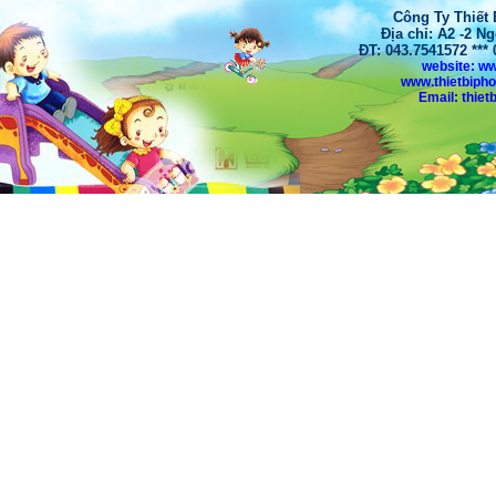
Công Ty Thiết
Địa chỉ: A2 -2 N
ĐT: 043.7541572 **
website: w
www.thietbiph
Email: thi