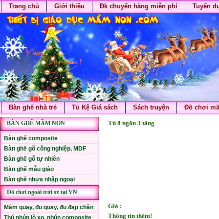
Trang chủ
Giới thiệu
Đk chuyển hàng miễn phí
Tuyển d
Bàn ghế nhà trẻ
Tủ Kệ Giá sách
Sách truyện
Đồ chơi m
Tủ 8 ngăn 3 tầng
BÀN GHẾ MẦM NON
Bàn ghế composite
Bàn ghế gỗ công nghiệp, MDF
Bàn ghế gỗ tự nhiên
Bàn ghế mẫu giáo
Bàn ghế nhựa nhập ngoại
Đồ chơi ngoài trời sx tại VN
Giá :
Mâm quay, đu quay, đu đạp chân
Thông tin thêm!
Thú nhún lò xo, nhún composite