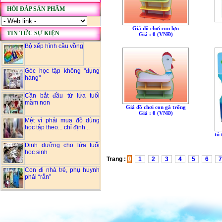
HỎI ĐÁP SẢN PHẨM
Giá đồ chơi con lợn
TIN TỨC SỰ KIỆN
Giá : 0 (VNÐ)
Bộ xếp hình cầu vồng
Góc học tập không "đụng
hàng"
Cần bắt đầu từ lứa tuổi
mầm non
Giá đồ chơi con gà trống
Giá : 0 (VNÐ)
Mệt vì phải mua đồ dùng
học tập theo... chỉ định ..
tủ
Dinh dưỡng cho lứa tuổi
học sinh
Trang :
0
1
2
3
4
5
6
7
Con đi nhà trẻ, phụ huynh
phải “rắn”