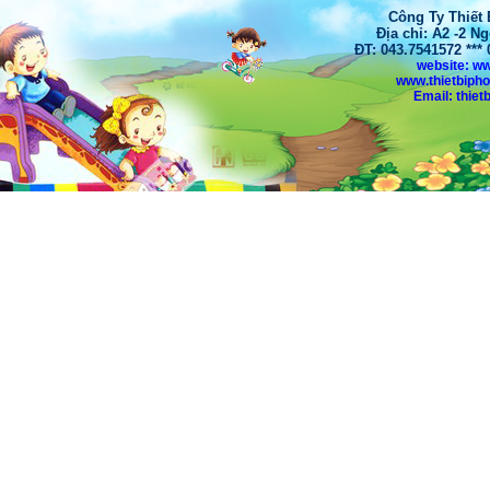
Công Ty Thiết
Địa chỉ: A2 -2 N
ĐT: 043.7541572 **
website: w
www.thietbiph
Email: thi