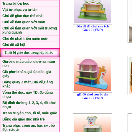
Trang bị lớp học
Vật tư phục vụ tự làm
Chủ đề giáo dục thể chất
Chủ đề làm quen với toán
Giá để đồ chơi con ếch
Chủ đề làm quen với môi trường
Giá : 0 (VNÐ)
xung quanh
Chủ đề phát triển ngôn ngữ
Chủ đề xã hội
Thiết bị giáo dục trong lớp khác
Giường mẫu giáo, giường mầm
non
Giá phơi khăn, giá úp cốc, giá
giày
Bảng quay 2 mặt, Giá vẽ,Bảng
khác
Vòng thể dục, gậy TD, đồ dùng
giá đồ chơi con ốc sên
nhựa
Giá : 0 (VNÐ)
Bộ dinh dưỡng 1, 2, 3, 4, đồ chơi
nhựa
Tranh truyện, thơ, lô tô, mẫu giáo
Băng đĩa giáo dục nhà trẻ
Trang phục công an, bác sỹ , bộ
đội, nấu ăn