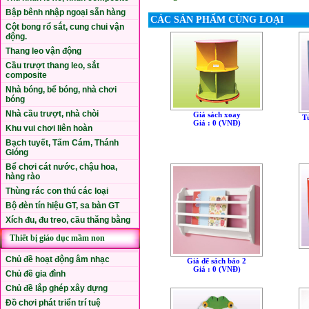
Bập bênh nhập ngoại sẵn hàng
CÁC SẢN PHẨM CÙNG LOẠI
Cột bong rổ sắt, cung chui vận
động.
Thang leo vận động
Cầu trượt thang leo, sắt
composite
Nhà bóng, bể bóng, nhà chơi
bóng
Nhà cầu trượt, nhà chòi
Giá sách xoay
T
Giá : 0 (VNÐ)
Khu vui chơi liên hoàn
Bạch tuyết, Tấm Cám, Thánh
Gióng
Bể chơi cát nước, chậu hoa,
hàng rào
Thùng rác con thú các loại
Bộ đèn tín hiệu GT, sa bàn GT
Xích đu, đu treo, cầu thăng bằng
Thiết bị giáo dục mầm non
Chủ đề hoạt động âm nhạc
Giá để sách báo 2
Giá : 0 (VNÐ)
Chủ đề gia đình
Chủ đề lắp ghép xây dựng
Đồ chơi phát triển trí tuệ