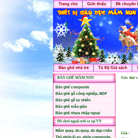
Trang chủ
Giới thiệu
Đk chuyển 
Bàn ghế nhà trẻ
Tủ Kệ Giá sách
Góc thư v
BÀN GHẾ MẦM NON
Bàn ghế composite
Bàn ghế gỗ công nghiệp, MDF
Bàn ghế gỗ tự nhiên
Bàn ghế mẫu giáo
Bàn ghế nhựa nhập ngoại
Đồ chơi ngoài trời sx tại VN
Mâm quay, đu quay, đu đạp chân
Giá :
Thú nhún lò xo, nhún composite