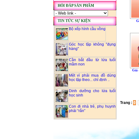
HỎI ĐÁP SẢN PHẨM
TIN TỨC SỰ KIỆN
G
Bộ xếp hình cầu vồng
Góc học tập không "đụng
hàng"
Cần bắt đầu từ lứa tuổi
mầm non
Giá 
Mệt vì phải mua đồ dùng
học tập theo... chỉ định ..
Dinh dưỡng cho lứa tuổi
học sinh
Trang :
0
Con đi nhà trẻ, phụ huynh
phải “rắn”