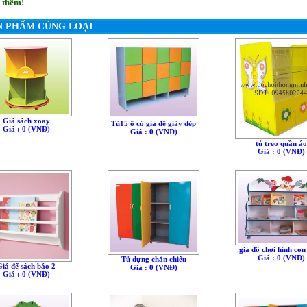
 thêm!
N PHẨM CÙNG LOẠI
Giá sách xoay
Tủ15 ô có giá để giày dép
Giá : 0 (VNÐ)
Giá : 0 (VNÐ)
tủ treo quần áo
Giá : 0 (VNÐ)
giá đồ chơi hình con
Giá : 0 (VNÐ)
Tủ dựng chăn chiếu
Giá để sách báo 2
Giá : 0 (VNÐ)
Giá : 0 (VNÐ)