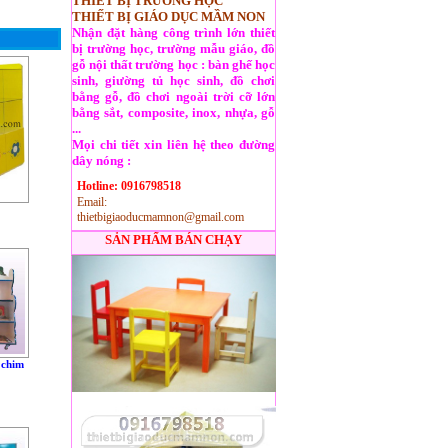
THIẾT BỊ TRƯỜNG HỌC
THIẾT BỊ GIÁO DỤC MẦM NON
Nhận đặt hàng công trình lớn thiết
bị trường học, trường mẫu giáo, đồ
gỗ nội thất trường học : bàn ghế học
sinh, giường tủ học sinh, đồ chơi
bằng gỗ, đồ chơi ngoài trời cỡ lớn
bằng sắt, composite, inox, nhựa, gỗ
...
Mọi chi tiết xin liên hệ theo đường
dây nóng :
Hotline: 0916798518
Email:
thietbigiaoducmamnon@gmail.com
SẢN PHẨM BÁN CHẠY
 chim