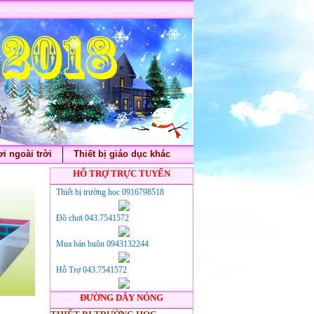
i ngoài trời
Thiết bị giáo dục khác
HỖ TRỢ TRỰC TUYẾN
Thiết bị trường học 0916798518
Đồ chơi 043.7541572
Mua bán buôn 0943132244
Hỗ Trợ 043.7541572
ĐƯỜNG DÂY NÓNG