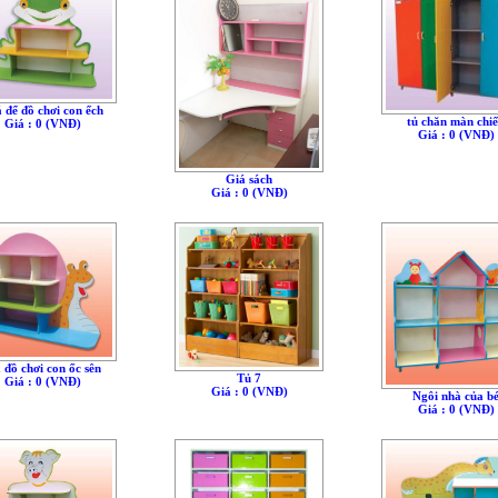
 để đồ chơi con ếch
tủ chăn màn chi
Giá : 0 (VNÐ)
Giá : 0 (VNÐ)
Giá sách
Giá : 0 (VNÐ)
 đồ chơi con ốc sên
Tủ 7
Giá : 0 (VNÐ)
Giá : 0 (VNÐ)
Ngôi nhà của b
Giá : 0 (VNÐ)