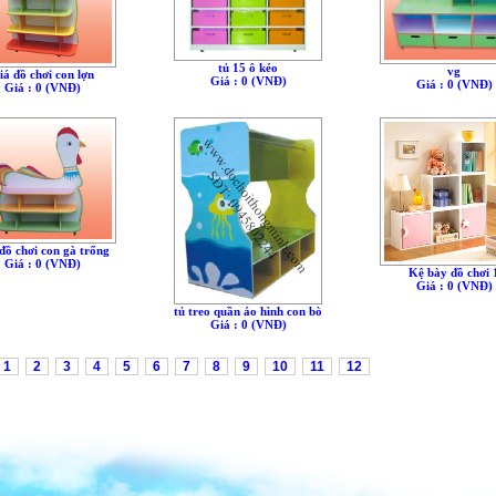
tủ 15 ô kéo
vg
iá đồ chơi con lợn
Giá : 0 (VNÐ)
Giá : 0 (VNÐ)
Giá : 0 (VNÐ)
đồ chơi con gà trống
Giá : 0 (VNÐ)
Kệ bày đồ chơi 
Giá : 0 (VNÐ)
tủ treo quần áo hình con bò
Giá : 0 (VNÐ)
1
2
3
4
5
6
7
8
9
10
11
12