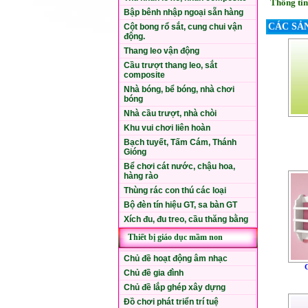
Thông tin
Bập bênh nhập ngoại sẵn hàng
CÁC SẢ
Cột bong rổ sắt, cung chui vận
động.
Thang leo vận động
Cầu trượt thang leo, sắt
composite
Nhà bóng, bể bóng, nhà chơi
bóng
Nhà cầu trượt, nhà chòi
Khu vui chơi liên hoàn
Bạch tuyết, Tấm Cám, Thánh
Gióng
Bể chơi cát nước, chậu hoa,
hàng rào
Thùng rác con thú các loại
Bộ đèn tín hiệu GT, sa bàn GT
Xích đu, đu treo, cầu thăng bằng
Thiết bị giáo dục mầm non
Chủ đề hoạt động âm nhạc
Chủ đề gia đình
Chủ đề lắp ghép xây dựng
Đồ chơi phát triển trí tuệ