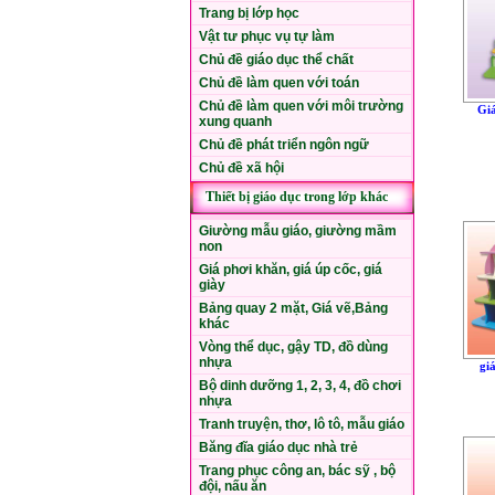
Trang bị lớp học
Vật tư phục vụ tự làm
Chủ đề giáo dục thể chất
Chủ đề làm quen với toán
Chủ đề làm quen với môi trường
Giá
xung quanh
Chủ đề phát triển ngôn ngữ
Chủ đề xã hội
Thiết bị giáo dục trong lớp khác
Giường mẫu giáo, giường mầm
non
Giá phơi khăn, giá úp cốc, giá
giày
Bảng quay 2 mặt, Giá vẽ,Bảng
khác
Vòng thể dục, gậy TD, đồ dùng
nhựa
giá
Bộ dinh dưỡng 1, 2, 3, 4, đồ chơi
nhựa
Tranh truyện, thơ, lô tô, mẫu giáo
Băng đĩa giáo dục nhà trẻ
Trang phục công an, bác sỹ , bộ
đội, nấu ăn