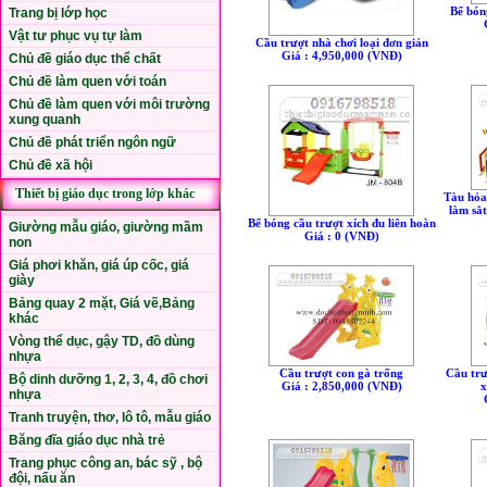
Bể bón
Trang bị lớp học
Vật tư phục vụ tự làm
Cầu trượt nhà chơi loại đơn giản
Giá : 4,950,000 (VNÐ)
Chủ đề giáo dục thể chất
Chủ đề làm quen với toán
Chủ đề làm quen với môi trường
xung quanh
Chủ đề phát triển ngôn ngữ
Chủ đề xã hội
Thiết bị giáo dục trong lớp khác
Tàu hỏa 
làm sắt
Bể bóng cầu trượt xích đu liên hoàn
Giường mẫu giáo, giường mầm
Giá : 0 (VNÐ)
non
Giá phơi khăn, giá úp cốc, giá
giày
Bảng quay 2 mặt, Giá vẽ,Bảng
khác
Vòng thể dục, gậy TD, đồ dùng
nhựa
Cầu trượt con gà trống
Cầu trư
Bộ dinh dưỡng 1, 2, 3, 4, đồ chơi
Giá : 2,850,000 (VNÐ)
x
nhựa
Tranh truyện, thơ, lô tô, mẫu giáo
Băng đĩa giáo dục nhà trẻ
Trang phục công an, bác sỹ , bộ
đội, nấu ăn