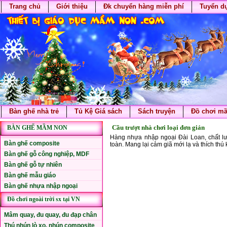
Trang chủ
Giới thiệu
Đk chuyển hàng miễn phí
Tuyển d
Bàn ghế nhà trẻ
Tủ Kệ Giá sách
Sách truyện
Đồ chơi m
Cầu trượt nhà chơi loại đơn giản
BÀN GHẾ MẦM NON
Hàng nhựa nhập ngoại Đài Loan, chất l
Bàn ghế composite
toàn. Mang lại cảm giã mới lạ và thích thú 
Bàn ghế gỗ công nghiệp, MDF
Bàn ghế gỗ tự nhiên
Bàn ghế mẫu giáo
Bàn ghế nhựa nhập ngoại
Đồ chơi ngoài trời sx tại VN
Mâm quay, đu quay, đu đạp chân
Thú nhún lò xo, nhún composite