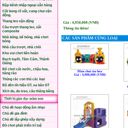
Bập bênh nhập ngoại sẵn hàng
Cột bong rổ sắt, cung chui vận
động.
Thang leo vận động
Giá : 4,950,000 (VNÐ)
Cầu trượt thang leo, sắt
Thông tin thêm!
composite
Nhà bóng, bể bóng, nhà chơi
CÁC SẢN PHẨM CÙNG LOẠI
bóng
Nhà cầu trượt, nhà chòi
Khu vui chơi liên hoàn
Bạch tuyết, Tấm Cám, Thánh
Gióng
Bể chơi cát nước, chậu hoa,
Hầm chui tàu hỏa
hàng rào
Giá : 4,900,000 (VNÐ)
Thùng rác con thú các loại
Bộ đèn tín hiệu GT, sa bàn GT
Xích đu, đu treo, cầu thăng bằng
Thiết bị giáo dục mầm non
Chủ đề hoạt động âm nhạc
Chủ đề gia đình
Chủ đề lắp ghép xây dựng
Đồ chơi phát triển trí tuệ