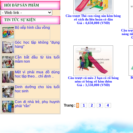
HỎI ĐÁP SẢN PHẨM
Cầu trượt Thỏ con răng sún kèm bóng
rổ xích đu liên hoàn có đàn
TIN TỨC SỰ KIỆN
Giá : 4,650,000 (VNÐ)
Bộ xếp hình cầu vồng
Cầu trư
nàng ti
G
Góc học tập không "đụng
hàng"
Cần bắt đầu từ lứa tuổi
mầm non
Mệt vì phải mua đồ dùng
học tập theo... chỉ định ..
B
Cầu trượt cú mèo 2 bạn có rổ bóng
ném có bóng rổ kèm thêm
Giá : 3,550,000 (VNÐ)
Dinh dưỡng cho lứa tuổi
học sinh
Con đi nhà trẻ, phụ huynh
Trang :
0
1
2
3
4
phải “rắn”