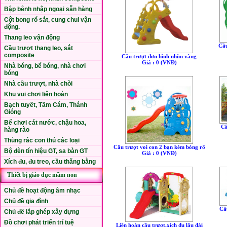
Bập bênh nhập ngoại sẵn hàng
Cột bong rổ sắt, cung chui vận
động.
Thang leo vận động
Cầu
Cầu trượt thang leo, sắt
composite
Cầu trượt đơn hình nhím vàng
Giá : 0 (VNÐ)
Nhà bóng, bể bóng, nhà chơi
bóng
Nhà cầu trượt, nhà chòi
Khu vui chơi liên hoàn
Bạch tuyết, Tấm Cám, Thánh
Gióng
Bể chơi cát nước, chậu hoa,
Cầ
hàng rào
Thùng rác con thú các loại
Cầu trượt voi con 2 bạn kèm bóng rổ
Bộ đèn tín hiệu GT, sa bàn GT
Giá : 0 (VNÐ)
Xích đu, đu treo, cầu thăng bằng
Thiết bị giáo dục mầm non
Chủ đề hoạt động âm nhạc
Chủ đề gia đình
Cầ
Chủ đề lắp ghép xây dựng
Đồ chơi phát triển trí tuệ
Liên hoàn cầu trượt,xích đu lâu đài