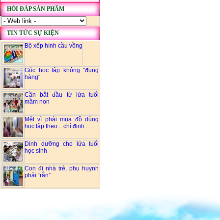
HỎI ĐÁP SẢN PHẨM
TIN TỨC SỰ KIỆN
Bộ xếp hình cầu vồng
Góc học tập không "đụng
hàng"
Cần bắt đầu từ lứa tuổi
mầm non
Mệt vì phải mua đồ dùng
học tập theo... chỉ định ..
Dinh dưỡng cho lứa tuổi
học sinh
Con đi nhà trẻ, phụ huynh
phải “rắn”