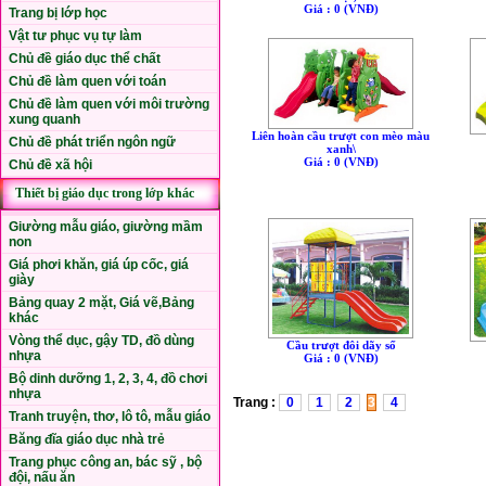
Giá : 0 (VNÐ)
Trang bị lớp học
Vật tư phục vụ tự làm
Chủ đề giáo dục thể chất
Chủ đề làm quen với toán
Chủ đề làm quen với môi trường
xung quanh
Liên hoàn cầu trượt con mèo màu
Chủ đề phát triển ngôn ngữ
xanh\
Giá : 0 (VNÐ)
Chủ đề xã hội
Thiết bị giáo dục trong lớp khác
Giường mẫu giáo, giường mầm
non
Giá phơi khăn, giá úp cốc, giá
giày
Bảng quay 2 mặt, Giá vẽ,Bảng
khác
Vòng thể dục, gậy TD, đồ dùng
Cầu trượt đôi dãy số
nhựa
Giá : 0 (VNÐ)
Bộ dinh dưỡng 1, 2, 3, 4, đồ chơi
nhựa
Trang :
0
1
2
3
4
Tranh truyện, thơ, lô tô, mẫu giáo
Băng đĩa giáo dục nhà trẻ
Trang phục công an, bác sỹ , bộ
đội, nấu ăn