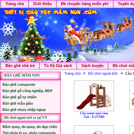
Trang chủ
Giới thiệu
Đk chuyển hàng miễn phí
Tuyển d
Bàn ghế nhà trẻ
Tủ Kệ Giá sách
Sách truyện
Đồ chơi m
Trang chủ
Đồ chơi ngoài trời
Cầu t
BÀN GHẾ MẦM NON
Bàn ghế composite
Bàn ghế gỗ công nghiệp, MDF
Bàn ghế gỗ tự nhiên
Bàn ghế mẫu giáo
Bàn ghế nhựa nhập ngoại
Cầu trượt mái vòm
Giá : 0 (VNÐ)
Đồ chơi ngoài trời sx tại VN
Mâm quay, đu quay, đu đạp chân
Thú nhún lò xo, nhún composite