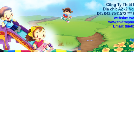
Công Ty Thiết
Địa chỉ: A2 -2 N
ĐT: 043.7541572 **
website: w
www.thietbiph
Email: thi