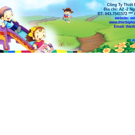
Công Ty Thiết
Địa chỉ: A2 -2 N
ĐT: 043.7541572 **
website: w
www.thietbiph
Email: thi