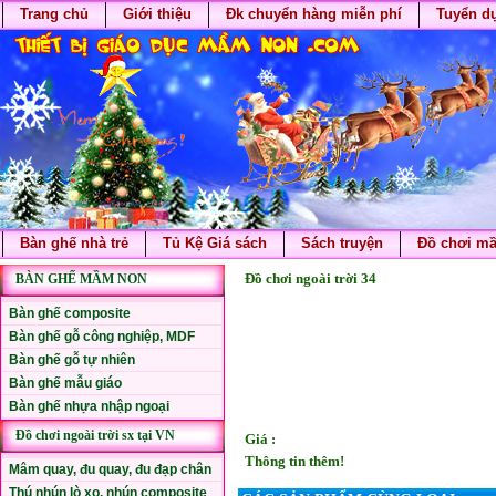
Trang chủ
Giới thiệu
Đk chuyển hàng miễn phí
Tuyển d
Bàn ghế nhà trẻ
Tủ Kệ Giá sách
Sách truyện
Đồ chơi m
Đồ chơi ngoài trời 34
BÀN GHẾ MẦM NON
Bàn ghế composite
Bàn ghế gỗ công nghiệp, MDF
Bàn ghế gỗ tự nhiên
Bàn ghế mẫu giáo
Bàn ghế nhựa nhập ngoại
Đồ chơi ngoài trời sx tại VN
Giá :
Thông tin thêm!
Mâm quay, đu quay, đu đạp chân
Thú nhún lò xo, nhún composite