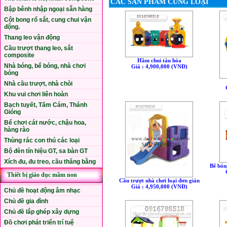
CÁC SẢN PHẨM CÙNG LOẠI
Bập bênh nhập ngoại sẵn hàng
Cột bong rổ sắt, cung chui vận
động.
Thang leo vận động
Cầu trượt thang leo, sắt
composite
Hầm chui tàu hỏa
Nhà bóng, bể bóng, nhà chơi
Giá : 4,900,000 (VNÐ)
bóng
Nhà cầu trượt, nhà chòi
Khu vui chơi liên hoàn
Bạch tuyết, Tấm Cám, Thánh
Gióng
Bể chơi cát nước, chậu hoa,
hàng rào
Thùng rác con thú các loại
Bộ đèn tín hiệu GT, sa bàn GT
Xích đu, đu treo, cầu thăng bằng
Bể bón
Thiết bị giáo dục mầm non
Cầu trượt nhà chơi loại đơn giản
Giá : 4,950,000 (VNÐ)
Chủ đề hoạt động âm nhạc
Chủ đề gia đình
Chủ đề lắp ghép xây dựng
Đồ chơi phát triển trí tuệ