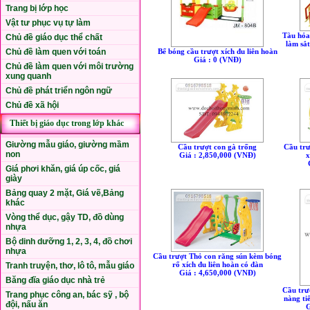
Trang bị lớp học
Vật tư phục vụ tự làm
Tàu hỏa 
Chủ đề giáo dục thể chất
làm sắt
Chủ đề làm quen với toán
Bể bóng cầu trượt xích đu liên hoàn
Giá : 0 (VNÐ)
Chủ đề làm quen với môi trường
xung quanh
Chủ đề phát triển ngôn ngữ
Chủ đề xã hội
Thiết bị giáo dục trong lớp khác
Giường mẫu giáo, giường mầm
Cầu trượt con gà trống
Cầu trư
non
Giá : 2,850,000 (VNÐ)
x
Giá phơi khăn, giá úp cốc, giá
giày
Bảng quay 2 mặt, Giá vẽ,Bảng
khác
Vòng thể dục, gậy TD, đồ dùng
nhựa
Bộ dinh dưỡng 1, 2, 3, 4, đồ chơi
nhựa
Cầu trượt Thỏ con răng sún kèm bóng
rổ xích đu liên hoàn có đàn
Tranh truyện, thơ, lô tô, mẫu giáo
Giá : 4,650,000 (VNÐ)
Băng đĩa giáo dục nhà trẻ
Cầu trư
Trang phục công an, bác sỹ , bộ
nàng ti
đội, nấu ăn
G