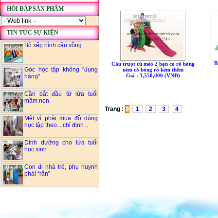
HỎI ĐÁP SẢN PHẨM
TIN TỨC SỰ KIỆN
Bộ xếp hình cầu vồng
B
Cầu trượt cú mèo 2 bạn có rổ bóng
Góc học tập không "đụng
ném có bóng rổ kèm thêm
Giá : 3,550,000 (VNÐ)
hàng"
Cần bắt đầu từ lứa tuổi
mầm non
Trang :
0
1
2
3
4
Mệt vì phải mua đồ dùng
học tập theo... chỉ định ..
Dinh dưỡng cho lứa tuổi
học sinh
Con đi nhà trẻ, phụ huynh
phải “rắn”