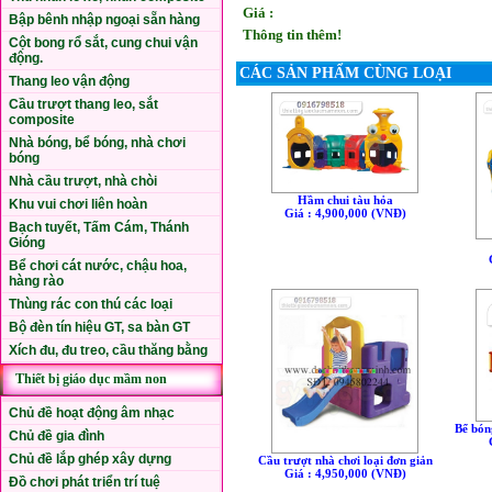
Giá :
Bập bênh nhập ngoại sẵn hàng
Thông tin thêm!
Cột bong rổ sắt, cung chui vận
động.
CÁC SẢN PHẨM CÙNG LOẠI
Thang leo vận động
Cầu trượt thang leo, sắt
composite
Nhà bóng, bể bóng, nhà chơi
bóng
Nhà cầu trượt, nhà chòi
Hầm chui tàu hỏa
Khu vui chơi liên hoàn
Giá : 4,900,000 (VNÐ)
Bạch tuyết, Tấm Cám, Thánh
Gióng
Bể chơi cát nước, chậu hoa,
hàng rào
Thùng rác con thú các loại
Bộ đèn tín hiệu GT, sa bàn GT
Xích đu, đu treo, cầu thăng bằng
Thiết bị giáo dục mầm non
Chủ đề hoạt động âm nhạc
Bể bón
Chủ đề gia đình
Chủ đề lắp ghép xây dựng
Cầu trượt nhà chơi loại đơn giản
Giá : 4,950,000 (VNÐ)
Đồ chơi phát triển trí tuệ