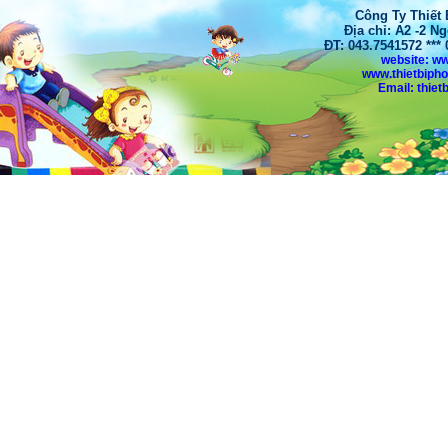
Công Ty Thiết
Địa chỉ: A2 -2 N
ĐT: 043.7541572 **
website: w
www.thietbiph
Email: thi