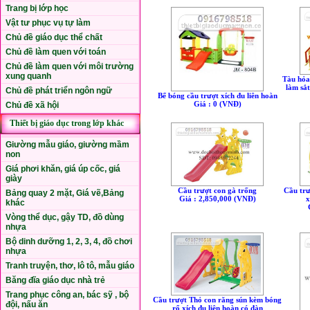
Trang bị lớp học
Vật tư phục vụ tự làm
Chủ đề giáo dục thể chất
Chủ đề làm quen với toán
Chủ đề làm quen với môi trường
xung quanh
Tàu hỏa 
làm sắt
Chủ đề phát triển ngôn ngữ
Bể bóng cầu trượt xích đu liên hoàn
Giá : 0 (VNÐ)
Chủ đề xã hội
Thiết bị giáo dục trong lớp khác
Giường mẫu giáo, giường mầm
non
Giá phơi khăn, giá úp cốc, giá
giày
Cầu trượt con gà trống
Cầu trư
Bảng quay 2 mặt, Giá vẽ,Bảng
Giá : 2,850,000 (VNÐ)
x
khác
Vòng thể dục, gậy TD, đồ dùng
nhựa
Bộ dinh dưỡng 1, 2, 3, 4, đồ chơi
nhựa
Tranh truyện, thơ, lô tô, mẫu giáo
Băng đĩa giáo dục nhà trẻ
Trang phục công an, bác sỹ , bộ
Cầu trượt Thỏ con răng sún kèm bóng
đội, nấu ăn
rổ xích đu liên hoàn có đàn