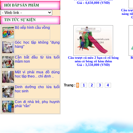
Giá : 4,650,000 (VNÐ)
HỎI ĐÁP SẢN PHẨM
Cầu trư
nàng ti
G
TIN TỨC SỰ KIỆN
Bộ xếp hình cầu vồng
Góc học tập không "đụng
hàng"
Cần bắt đầu từ lứa tuổi
B
Cầu trượt cú mèo 2 bạn có rổ bóng
mầm non
ném có bóng rổ kèm thêm
Giá : 3,550,000 (VNÐ)
Mệt vì phải mua đồ dùng
học tập theo... chỉ định ..
Trang :
0
1
2
3
4
Dinh dưỡng cho lứa tuổi
học sinh
Con đi nhà trẻ, phụ huynh
phải “rắn”