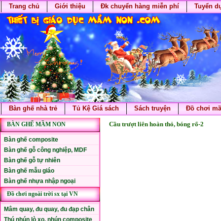
Trang chủ
Giới thiệu
Đk chuyển hàng miễn phí
Tuyển d
Bàn ghế nhà trẻ
Tủ Kệ Giá sách
Sách truyện
Đồ chơi m
Cầu trượt liên hoàn thỏ, bóng rổ-2
BÀN GHẾ MẦM NON
Bàn ghế composite
Bàn ghế gỗ công nghiệp, MDF
Bàn ghế gỗ tự nhiên
Bàn ghế mẫu giáo
Bàn ghế nhựa nhập ngoại
Đồ chơi ngoài trời sx tại VN
Mâm quay, đu quay, đu đạp chân
Thú nhún lò xo, nhún composite