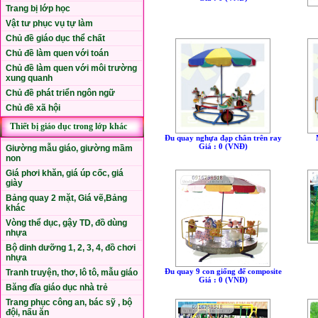
Trang bị lớp học
Vật tư phục vụ tự làm
Chủ đề giáo dục thể chất
Chủ đề làm quen với toán
Chủ đề làm quen với môi trường
xung quanh
Chủ đề phát triển ngôn ngữ
Chủ đề xã hội
Thiết bị giáo dục trong lớp khác
Đu quay nghựa đạp chân trên ray
Giá : 0 (VNÐ)
Giường mẫu giáo, giường mầm
non
Giá phơi khăn, giá úp cốc, giá
giày
Bảng quay 2 mặt, Giá vẽ,Bảng
khác
Vòng thể dục, gậy TD, đồ dùng
nhựa
Bộ dinh dưỡng 1, 2, 3, 4, đồ chơi
nhựa
Đu quay 9 con giống đế composite
Tranh truyện, thơ, lô tô, mẫu giáo
Giá : 0 (VNÐ)
Băng đĩa giáo dục nhà trẻ
Trang phục công an, bác sỹ , bộ
đội, nấu ăn