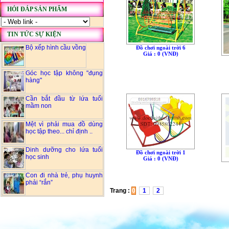
HỎI ĐÁP SẢN PHẨM
TIN TỨC SỰ KIỆN
Bộ xếp hình cầu vồng
Đồ chơi ngoài trời 6
Giá : 0 (VNÐ)
Góc học tập không "đụng
hàng"
Cần bắt đầu từ lứa tuổi
mầm non
Mệt vì phải mua đồ dùng
học tập theo... chỉ định ..
Dinh dưỡng cho lứa tuổi
Đồ chơi ngoài trời 1
học sinh
Giá : 0 (VNÐ)
Con đi nhà trẻ, phụ huynh
phải “rắn”
Trang :
0
1
2