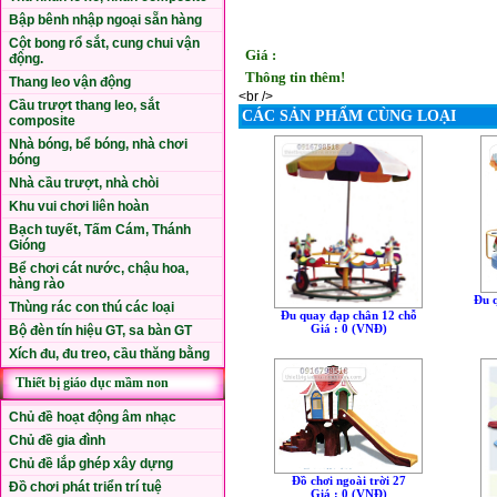
Bập bênh nhập ngoại sẵn hàng
Cột bong rổ sắt, cung chui vận
Giá :
động.
Thông tin thêm!
Thang leo vận động
<br />
Cầu trượt thang leo, sắt
CÁC SẢN PHẨM CÙNG LOẠI
composite
Nhà bóng, bể bóng, nhà chơi
bóng
Nhà cầu trượt, nhà chòi
Khu vui chơi liên hoàn
Bạch tuyết, Tấm Cám, Thánh
Gióng
Bể chơi cát nước, chậu hoa,
hàng rào
Đu 
Thùng rác con thú các loại
Đu quay đạp chân 12 chỗ
Giá : 0 (VNÐ)
Bộ đèn tín hiệu GT, sa bàn GT
Xích đu, đu treo, cầu thăng bằng
Thiết bị giáo dục mầm non
Chủ đề hoạt động âm nhạc
Chủ đề gia đình
Chủ đề lắp ghép xây dựng
Đồ chơi ngoài trời 27
Đồ chơi phát triển trí tuệ
Giá : 0 (VNÐ)