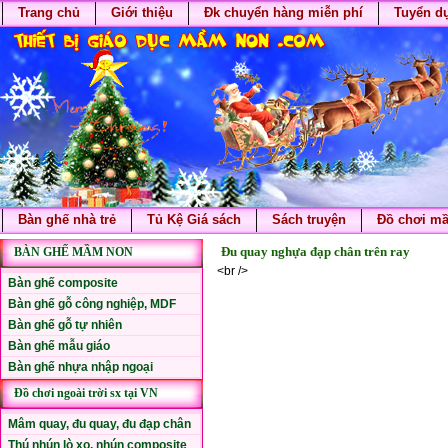
Trang chủ
Giới thiệu
Đk chuyển hàng miễn phí
Tuyển d
Bàn ghế nhà trẻ
Tủ Kệ Giá sách
Sách truyện
Đồ chơi m
Đu quay nghựa đạp chân trên ray
BÀN GHẾ MẦM NON
<br />
Bàn ghế composite
Bàn ghế gỗ công nghiệp, MDF
Bàn ghế gỗ tự nhiên
Bàn ghế mẫu giáo
Bàn ghế nhựa nhập ngoại
Đồ chơi ngoài trời sx tại VN
Mâm quay, đu quay, đu đạp chân
Thú nhún lò xo, nhún composite