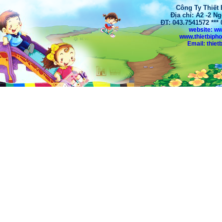
Công Ty Thiết
Địa chỉ: A2 -2 N
ĐT: 043.7541572 **
website: w
www.thietbiph
Email: thi