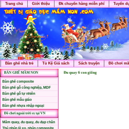
Trang chủ
Giới thiệu
Đk chuyển hàng miễn phí
Tuyển d
Bàn ghế nhà trẻ
Tủ Kệ Giá sách
Sách truyện
Đồ chơi m
Đu quay 6 con giống
BÀN GHẾ MẦM NON
Bàn ghế composite
Bàn ghế gỗ công nghiệp, MDF
Bàn ghế gỗ tự nhiên
Bàn ghế mẫu giáo
Bàn ghế nhựa nhập ngoại
Đồ chơi ngoài trời sx tại VN
Mâm quay, đu quay, đu đạp chân
Thú nhún lò xo, nhún composite