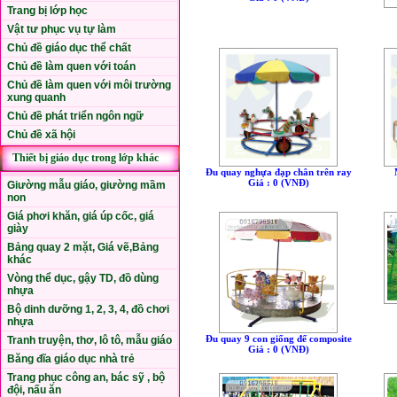
Trang bị lớp học
Vật tư phục vụ tự làm
Chủ đề giáo dục thể chất
Chủ đề làm quen với toán
Chủ đề làm quen với môi trường
xung quanh
Chủ đề phát triển ngôn ngữ
Chủ đề xã hội
Thiết bị giáo dục trong lớp khác
Đu quay nghựa đạp chân trên ray
Giá : 0 (VNÐ)
Giường mẫu giáo, giường mầm
non
Giá phơi khăn, giá úp cốc, giá
giày
Bảng quay 2 mặt, Giá vẽ,Bảng
khác
Vòng thể dục, gậy TD, đồ dùng
nhựa
Bộ dinh dưỡng 1, 2, 3, 4, đồ chơi
nhựa
Đu quay 9 con giống đế composite
Tranh truyện, thơ, lô tô, mẫu giáo
Giá : 0 (VNÐ)
Băng đĩa giáo dục nhà trẻ
Trang phục công an, bác sỹ , bộ
đội, nấu ăn