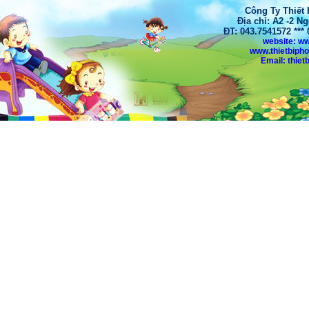
Công Ty Thiết
Địa chỉ: A2 -2 N
ĐT: 043.7541572 **
website: w
www.thietbiph
Email: thi