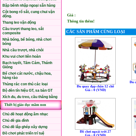
Bập bênh nhập ngoại sẵn hàng
Cột bong rổ sắt, cung chui vận
Giá :
động.
Thông tin thêm!
Thang leo vận động
Cầu trượt thang leo, sắt
CÁC SẢN PHẨM CÙNG LOẠI
composite
Nhà bóng, bể bóng, nhà chơi
bóng
Nhà cầu trượt, nhà chòi
Khu vui chơi liên hoàn
Bạch tuyết, Tấm Cám, Thánh
Gióng
Bể chơi cát nước, chậu hoa,
hàng rào
Đu 
Thùng rác con thú các loại
Đu quay đạp chân 12 chỗ
Giá : 0 (VNÐ)
Bộ đèn tín hiệu GT, sa bàn GT
Xích đu, đu treo, cầu thăng bằng
Thiết bị giáo dục mầm non
Chủ đề hoạt động âm nhạc
Chủ đề gia đình
Chủ đề lắp ghép xây dựng
Đồ chơi ngoài trời 27
Đồ chơi phát triển trí tuệ
Giá : 0 (VNÐ)