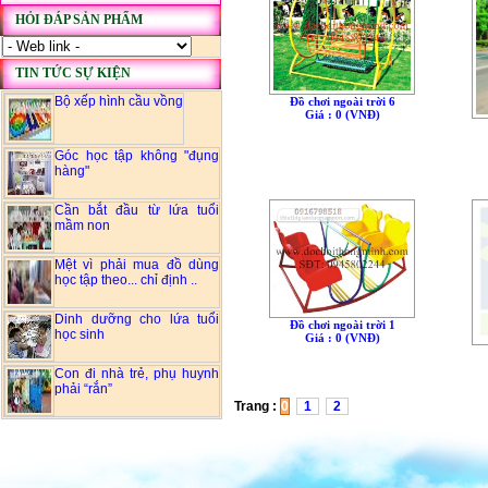
HỎI ĐÁP SẢN PHẨM
TIN TỨC SỰ KIỆN
Bộ xếp hình cầu vồng
Đồ chơi ngoài trời 6
Giá : 0 (VNÐ)
Góc học tập không "đụng
hàng"
Cần bắt đầu từ lứa tuổi
mầm non
Mệt vì phải mua đồ dùng
học tập theo... chỉ định ..
Dinh dưỡng cho lứa tuổi
Đồ chơi ngoài trời 1
học sinh
Giá : 0 (VNÐ)
Con đi nhà trẻ, phụ huynh
phải “rắn”
Trang :
0
1
2