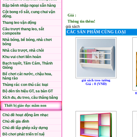
Bập bênh nhập ngoại sẵn hàng
Cột bong rổ sắt, cung chui vận
Giá :
động.
Thông tin thêm!
Thang leo vận động
giá sách
Cầu trượt thang leo, sắt
CÁC SẢN PHẨM CÙNG LOẠI
composite
Nhà bóng, bể bóng, nhà chơi
bóng
Nhà cầu trượt, nhà chòi
Khu vui chơi liên hoàn
Bạch tuyết, Tấm Cám, Thánh
Gióng
Bể chơi cát nước, chậu hoa,
hàng rào
giá sách treo tường
Giá : 0 (VNÐ)
Thùng rác con thú các loại
Bộ đèn tín hiệu GT, sa bàn GT
g
Xích đu, đu treo, cầu thăng bằng
Thiết bị giáo dục mầm non
Chủ đề hoạt động âm nhạc
Chủ đề gia đình
Chủ đề lắp ghép xây dựng
Đồ chơi phát triển trí tuệ