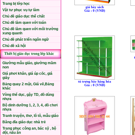
Trang bị lớp học
giá bày sách
Vật tư phục vụ tự làm
Giá : 0 (VNÐ)
Chủ đề giáo dục thể chất
Chủ đề làm quen với toán
Chủ đề làm quen với môi trường
xung quanh
Chủ đề phát triển ngôn ngữ
Chủ đề xã hội
Thiết bị giáo dục trong lớp khác
Giường mẫu giáo, giường mầm
non
Giá phơi khăn, giá úp cốc, giá
giày
tủ trưng bày hàng hóa
Bảng quay 2 mặt, Giá vẽ,Bảng
Giá : 0 (VNÐ)
khác
Vòng thể dục, gậy TD, đồ dùng
nhựa
Bộ dinh dưỡng 1, 2, 3, 4, đồ chơi
nhựa
Tranh truyện, thơ, lô tô, mẫu giáo
Băng đĩa giáo dục nhà trẻ
Trang phục công an, bác sỹ , bộ
đội, nấu ăn