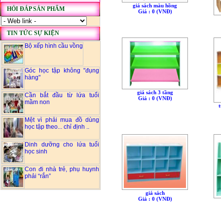
giá sách màu hồng
HỎI ĐÁP SẢN PHẨM
Giá : 0 (VNÐ)
TIN TỨC SỰ KIỆN
Bộ xếp hình cầu vồng
Góc học tập không "đụng
hàng"
giá sách 3 tầng
Cần bắt đầu từ lứa tuổi
Giá : 0 (VNÐ)
mầm non
t
Mệt vì phải mua đồ dùng
học tập theo... chỉ định ..
Dinh dưỡng cho lứa tuổi
học sinh
Con đi nhà trẻ, phụ huynh
phải “rắn”
giá sách
Giá : 0 (VNÐ)