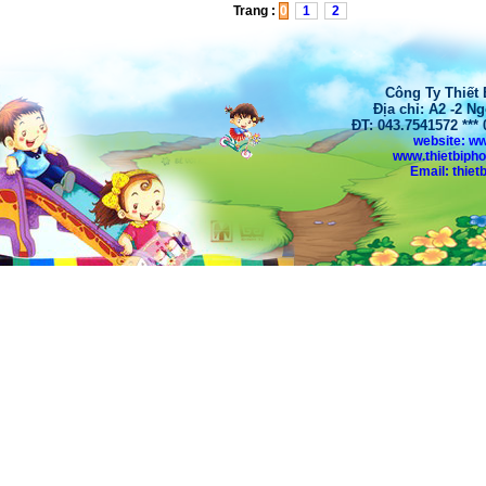
Trang :
0
1
2
Công Ty Thiết
Địa chỉ: A2 -2 N
ĐT: 043.7541572 **
website: w
www.thietbiph
Email: thi