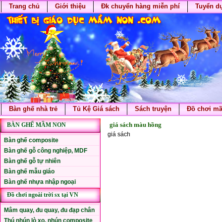
Trang chủ
Giới thiệu
Đk chuyển hàng miễn phí
Tuyển d
Bàn ghế nhà trẻ
Tủ Kệ Giá sách
Sách truyện
Đồ chơi m
giá sách màu hồng
BÀN GHẾ MẦM NON
giá sách
Bàn ghế composite
Bàn ghế gỗ công nghiệp, MDF
Bàn ghế gỗ tự nhiên
Bàn ghế mẫu giáo
Bàn ghế nhựa nhập ngoại
Đồ chơi ngoài trời sx tại VN
Mâm quay, đu quay, đu đạp chân
Thú nhún lò xo, nhún composite