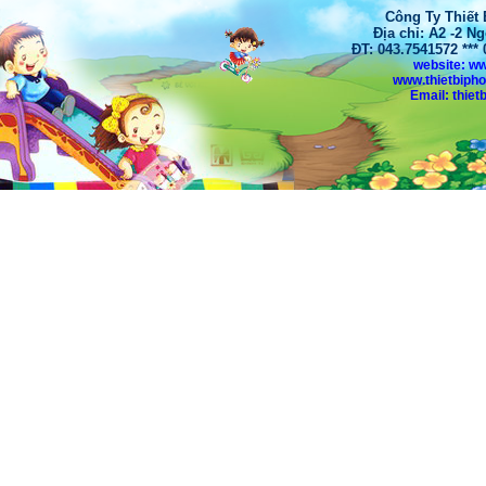
Công Ty Thiết
Địa chỉ: A2 -2 N
ĐT: 043.7541572 **
website: w
www.thietbiph
Email: thi