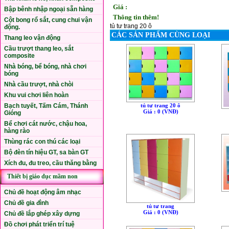
Giá :
Bập bênh nhập ngoại sẵn hàng
Thông tin thêm!
Cột bong rổ sắt, cung chui vận
tủ tư trang 20 ô
động.
CÁC SẢN PHẨM CÙNG LOẠI
Thang leo vận động
Cầu trượt thang leo, sắt
composite
Nhà bóng, bể bóng, nhà chơi
bóng
Nhà cầu trượt, nhà chòi
Khu vui chơi liên hoàn
tủ tư trang 20 ô
Bạch tuyết, Tấm Cám, Thánh
Giá : 0 (VNÐ)
Gióng
Bể chơi cát nước, chậu hoa,
hàng rào
Thùng rác con thú các loại
Bộ đèn tín hiệu GT, sa bàn GT
Xích đu, đu treo, cầu thăng bằng
Thiết bị giáo dục mầm non
Chủ đề hoạt động âm nhạc
Chủ đề gia đình
tủ tư trang
Giá : 0 (VNÐ)
Chủ đề lắp ghép xây dựng
Đồ chơi phát triển trí tuệ