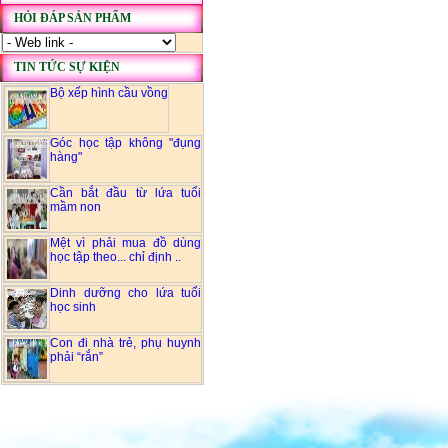
HỎI ĐÁP SẢN PHẨM
TIN TỨC SỰ KIỆN
Bộ xếp hình cầu vồng
Góc học tập không "đụng
hàng"
Cần bắt đầu từ lứa tuổi
mầm non
Mệt vì phải mua đồ dùng
học tập theo... chỉ định ..
Dinh dưỡng cho lứa tuổi
học sinh
Con đi nhà trẻ, phụ huynh
phải “rắn”