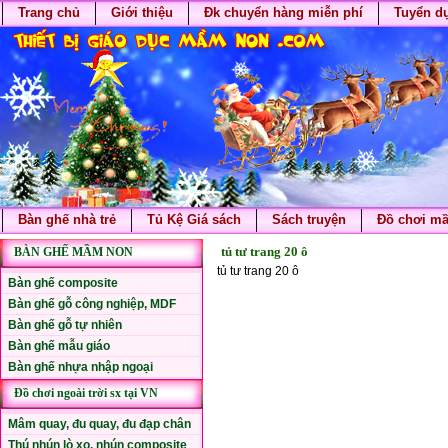
Trang chủ
Giới thiệu
Đk chuyển hàng miễn phí
Tuyển d
Bàn ghế nhà trẻ
Tủ Kệ Giá sách
Sách truyện
Đồ chơi m
tủ tư trang 20 ô
BÀN GHẾ MẦM NON
tủ tư trang 20 ô
Bàn ghế composite
Bàn ghế gỗ công nghiệp, MDF
Bàn ghế gỗ tự nhiên
Bàn ghế mẫu giáo
Bàn ghế nhựa nhập ngoại
Đồ chơi ngoài trời sx tại VN
Mâm quay, đu quay, đu đạp chân
Thú nhún lò xo, nhún composite