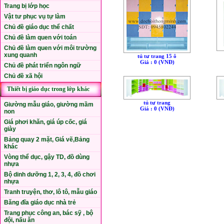
Trang bị lớp học
Vật tư phục vụ tự làm
Chủ đề giáo dục thể chất
Chủ đề làm quen với toán
Chủ đề làm quen với môi trường
xung quanh
tủ tư trang 15 ô
Giá : 0 (VNÐ)
Chủ đề phát triển ngôn ngữ
Chủ đề xã hội
Thiết bị giáo dục trong lớp khác
tủ tư trang
Giường mẫu giáo, giường mầm
Giá : 0 (VNÐ)
non
Giá phơi khăn, giá úp cốc, giá
giày
Bảng quay 2 mặt, Giá vẽ,Bảng
khác
Vòng thể dục, gậy TD, đồ dùng
nhựa
Bộ dinh dưỡng 1, 2, 3, 4, đồ chơi
nhựa
Tranh truyện, thơ, lô tô, mẫu giáo
Băng đĩa giáo dục nhà trẻ
Trang phục công an, bác sỹ , bộ
đội, nấu ăn