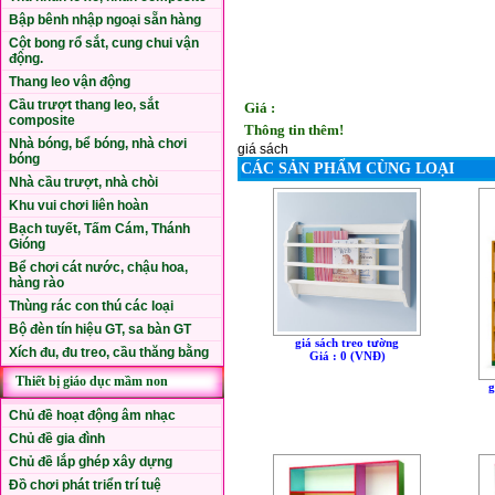
Bập bênh nhập ngoại sẵn hàng
Cột bong rổ sắt, cung chui vận
động.
Thang leo vận động
Cầu trượt thang leo, sắt
Giá :
composite
Thông tin thêm!
Nhà bóng, bể bóng, nhà chơi
giá sách
bóng
CÁC SẢN PHẨM CÙNG LOẠI
Nhà cầu trượt, nhà chòi
Khu vui chơi liên hoàn
Bạch tuyết, Tấm Cám, Thánh
Gióng
Bể chơi cát nước, chậu hoa,
hàng rào
Thùng rác con thú các loại
Bộ đèn tín hiệu GT, sa bàn GT
giá sách treo tường
Xích đu, đu treo, cầu thăng bằng
Giá : 0 (VNÐ)
Thiết bị giáo dục mầm non
g
Chủ đề hoạt động âm nhạc
Chủ đề gia đình
Chủ đề lắp ghép xây dựng
Đồ chơi phát triển trí tuệ