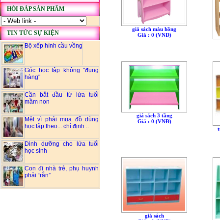
HỎI ĐÁP SẢN PHẨM
giá sách màu hồng
TIN TỨC SỰ KIỆN
Giá : 0 (VNÐ)
Bộ xếp hình cầu vồng
Góc học tập không "đụng
hàng"
Cần bắt đầu từ lứa tuổi
mầm non
giá sách 3 tầng
Mệt vì phải mua đồ dùng
Giá : 0 (VNÐ)
học tập theo... chỉ định ..
t
Dinh dưỡng cho lứa tuổi
học sinh
Con đi nhà trẻ, phụ huynh
phải “rắn”
giá sách