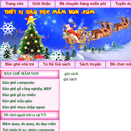
Trang chủ
Giới thiệu
Đk chuyển hàng miễn phí
Tuyển d
Bàn ghế nhà trẻ
Tủ Kệ Giá sách
Sách truyện
Đồ chơi m
giá sách
BÀN GHẾ MẦM NON
giá sách
Bàn ghế composite
Bàn ghế gỗ công nghiệp, MDF
Bàn ghế gỗ tự nhiên
Bàn ghế mẫu giáo
Bàn ghế nhựa nhập ngoại
Đồ chơi ngoài trời sx tại VN
Mâm quay, đu quay, đu đạp chân
Thú nhún lò xo, nhún composite