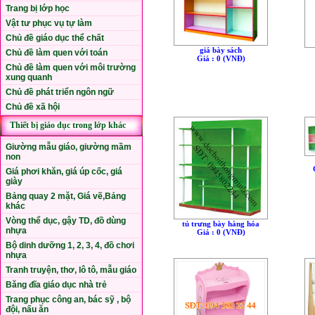
Trang bị lớp học
Vật tư phục vụ tự làm
Chủ đề giáo dục thể chất
giá bày sách
Chủ đề làm quen với toán
Giá : 0 (VNÐ)
Chủ đề làm quen với môi trường
xung quanh
Chủ đề phát triển ngôn ngữ
Chủ đề xã hội
Thiết bị giáo dục trong lớp khác
Giường mẫu giáo, giường mầm
non
Giá phơi khăn, giá úp cốc, giá
giày
Bảng quay 2 mặt, Giá vẽ,Bảng
khác
Vòng thể dục, gậy TD, đồ dùng
tủ trưng bày hàng hóa
nhựa
Giá : 0 (VNÐ)
Bộ dinh dưỡng 1, 2, 3, 4, đồ chơi
nhựa
Tranh truyện, thơ, lô tô, mẫu giáo
Băng đĩa giáo dục nhà trẻ
Trang phục công an, bác sỹ , bộ
đội, nấu ăn