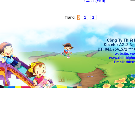
Giá : 0 (VNÐ)
Trang :
0
1
2
Công Ty Thiết
Địa chỉ: A2 -2 N
ĐT: 043.7541572 **
website: w
www.thietbiph
Email: thi