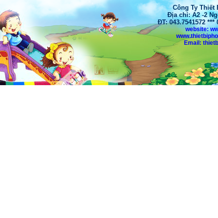
Công Ty Thiết
Địa chỉ: A2 -2 N
ĐT: 043.7541572 **
website: w
www.thietbiph
Email: thi