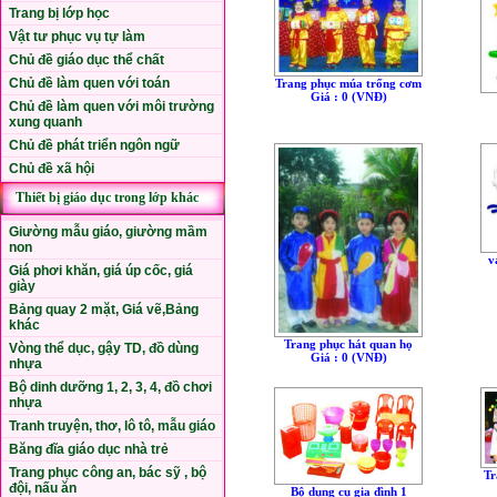
Trang bị lớp học
Vật tư phục vụ tự làm
Chủ đề giáo dục thể chất
Chủ đề làm quen với toán
Trang phục múa trống cơm
Giá : 0 (VNÐ)
Chủ đề làm quen với môi trường
xung quanh
Chủ đề phát triển ngôn ngữ
Chủ đề xã hội
Thiết bị giáo dục trong lớp khác
Giường mẫu giáo, giường mầm
non
v
Giá phơi khăn, giá úp cốc, giá
giày
Bảng quay 2 mặt, Giá vẽ,Bảng
khác
Trang phục hát quan họ
Vòng thể dục, gậy TD, đồ dùng
Giá : 0 (VNÐ)
nhựa
Bộ dinh dưỡng 1, 2, 3, 4, đồ chơi
nhựa
Tranh truyện, thơ, lô tô, mẫu giáo
Băng đĩa giáo dục nhà trẻ
Trang phục công an, bác sỹ , bộ
Tr
đội, nấu ăn
Bộ dụng cụ gia đình 1