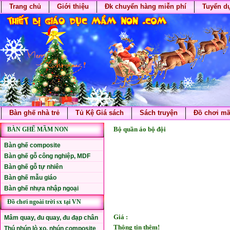
Trang chủ
Giới thiệu
Đk chuyển hàng miễn phí
Tuyển d
Bàn ghế nhà trẻ
Tủ Kệ Giá sách
Sách truyện
Đồ chơi m
Bộ quần áo bộ đội
BÀN GHẾ MẦM NON
Bàn ghế composite
Bàn ghế gỗ công nghiệp, MDF
Bàn ghế gỗ tự nhiên
Bàn ghế mẫu giáo
Bàn ghế nhựa nhập ngoại
Đồ chơi ngoài trời sx tại VN
Giá :
Mâm quay, đu quay, đu đạp chân
Thông tin thêm!
Thú nhún lò xo, nhún composite