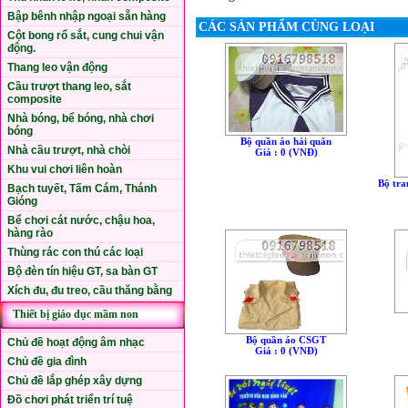
Bập bênh nhập ngoại sẵn hàng
CÁC SẢN PHẨM CÙNG LOẠI
Cột bong rổ sắt, cung chui vận
động.
Thang leo vận động
Cầu trượt thang leo, sắt
composite
Nhà bóng, bể bóng, nhà chơi
bóng
Bộ quần áo hải quân
Nhà cầu trượt, nhà chòi
Giá : 0 (VNÐ)
Khu vui chơi liên hoàn
Bộ tra
Bạch tuyết, Tấm Cám, Thánh
Gióng
Bể chơi cát nước, chậu hoa,
hàng rào
Thùng rác con thú các loại
Bộ đèn tín hiệu GT, sa bàn GT
Xích đu, đu treo, cầu thăng bằng
Thiết bị giáo dục mầm non
Bộ quần áo CSGT
Chủ đề hoạt động âm nhạc
Giá : 0 (VNÐ)
Chủ đề gia đình
Chủ đề lắp ghép xây dựng
Đồ chơi phát triển trí tuệ