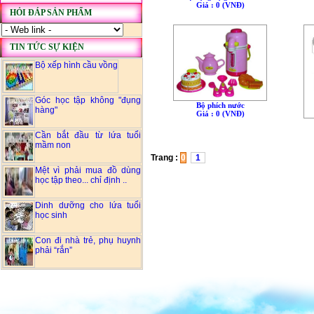
Giá : 0 (VNÐ)
HỎI ĐÁP SẢN PHẨM
TIN TỨC SỰ KIỆN
Bộ xếp hình cầu vồng
Góc học tập không "đụng
Bộ phích nước
hàng"
Giá : 0 (VNÐ)
Cần bắt đầu từ lứa tuổi
mầm non
Trang :
0
1
Mệt vì phải mua đồ dùng
học tập theo... chỉ định ..
Dinh dưỡng cho lứa tuổi
học sinh
Con đi nhà trẻ, phụ huynh
phải “rắn”