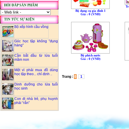
HỎI ĐÁP SẢN PHẨM
Tr
Bộ dụng cụ gia đình 1
Giá : 0 (VNÐ)
TIN TỨC SỰ KIỆN
Bộ xếp hình cầu vồng
Góc học tập không "đụng
hàng"
Bộ phích nước
Cần bắt đầu từ lứa tuổi
Giá : 0 (VNÐ)
mầm non
Mệt vì phải mua đồ dùng
học tập theo... chỉ định ..
Trang :
0
1
Dinh dưỡng cho lứa tuổi
học sinh
Con đi nhà trẻ, phụ huynh
phải “rắn”