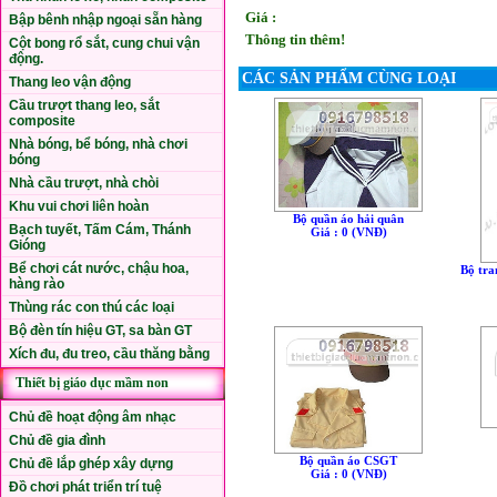
Giá :
Bập bênh nhập ngoại sẵn hàng
Thông tin thêm!
Cột bong rổ sắt, cung chui vận
động.
CÁC SẢN PHẨM CÙNG LOẠI
Thang leo vận động
Cầu trượt thang leo, sắt
composite
Nhà bóng, bể bóng, nhà chơi
bóng
Nhà cầu trượt, nhà chòi
Khu vui chơi liên hoàn
Bộ quần áo hải quân
Bạch tuyết, Tấm Cám, Thánh
Giá : 0 (VNÐ)
Gióng
Bể chơi cát nước, chậu hoa,
Bộ tra
hàng rào
Thùng rác con thú các loại
Bộ đèn tín hiệu GT, sa bàn GT
Xích đu, đu treo, cầu thăng bằng
Thiết bị giáo dục mầm non
Chủ đề hoạt động âm nhạc
Chủ đề gia đình
Bộ quần áo CSGT
Chủ đề lắp ghép xây dựng
Giá : 0 (VNÐ)
Đồ chơi phát triển trí tuệ