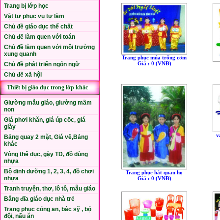
Trang bị lớp học
Vật tư phục vụ tự làm
Chủ đề giáo dục thể chất
Chủ đề làm quen với toán
Chủ đề làm quen với môi trường
xung quanh
Trang phục múa trống cơm
Giá : 0 (VNÐ)
Chủ đề phát triển ngôn ngữ
Chủ đề xã hội
Thiết bị giáo dục trong lớp khác
Giường mẫu giáo, giường mầm
non
Giá phơi khăn, giá úp cốc, giá
giày
v
Bảng quay 2 mặt, Giá vẽ,Bảng
khác
Vòng thể dục, gậy TD, đồ dùng
nhựa
Bộ dinh dưỡng 1, 2, 3, 4, đồ chơi
Trang phục hát quan họ
nhựa
Giá : 0 (VNÐ)
Tranh truyện, thơ, lô tô, mẫu giáo
Băng đĩa giáo dục nhà trẻ
Trang phục công an, bác sỹ , bộ
đội, nấu ăn