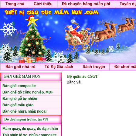
Trang chủ
Giới thiệu
Đk chuyển hàng miễn phí
Tuyển d
Bàn ghế nhà trẻ
Tủ Kệ Giá sách
Sách truyện
Đồ chơi m
Bộ quần áo CSGT
BÀN GHẾ MẦM NON
Bằng vải
Bàn ghế composite
Bàn ghế gỗ công nghiệp, MDF
Bàn ghế gỗ tự nhiên
Bàn ghế mẫu giáo
Bàn ghế nhựa nhập ngoại
Đồ chơi ngoài trời sx tại VN
Mâm quay, đu quay, đu đạp chân
Thú nhún lò xo, nhún composite