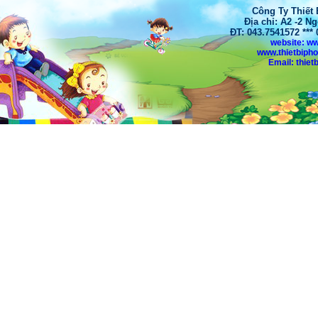
Công Ty Thiết
Địa chỉ: A2 -2 N
ĐT: 043.7541572 **
website: w
www.thietbiph
Email: thi