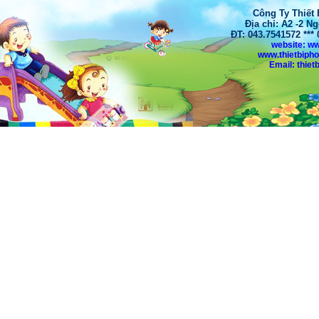
Công Ty Thiết
Địa chỉ: A2 -2 N
ĐT: 043.7541572 **
website: w
www.thietbiph
Email: thi