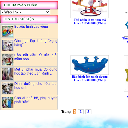
HỎI ĐÁP SẢN PHẨM
TIN TỨC SỰ KIỆN
Thú nhún lò xo tam mã
Giá : 1,850,000 (VNÐ)
Bộ xếp hình cầu vồng
Thú
Góc học tập không "đụng
hàng"
Cần bắt đầu từ lứa tuổi
mầm non
Mệt vì phải mua đồ dùng
học tập theo... chỉ định ..
Bập bênh ếch xanh dương
Giá : 1,530,000 (VNÐ)
Dinh dưỡng cho lứa tuổi
học sinh
Con đi nhà trẻ, phụ huynh
phải “rắn”
Trang :
0
1
2