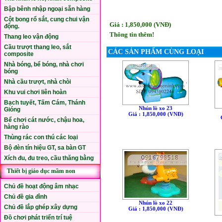
Bập bênh nhập ngoại sẵn hàng
Cột bong rổ sắt, cung chui vận
Giá : 1,850,000 (VNÐ)
động.
Thông tin thêm!
Thang leo vận động
Cầu trượt thang leo, sắt
CÁC SẢN PHẨM CÙNG LOẠI
composite
Nhà bóng, bể bóng, nhà chơi
bóng
Nhà cầu trượt, nhà chòi
Khu vui chơi liên hoàn
Bạch tuyết, Tấm Cám, Thánh
Nhún lò xo 23
Gióng
Giá : 1,850,000 (VNÐ)
Bể chơi cát nước, chậu hoa,
hàng rào
Thùng rác con thú các loại
Bộ đèn tín hiệu GT, sa bàn GT
Xích đu, đu treo, cầu thăng bằng
Thiết bị giáo dục mầm non
Chủ đề hoạt động âm nhạc
Chủ đề gia đình
Nhún lò xo 22
Chủ đề lắp ghép xây dựng
Giá : 1,850,000 (VNÐ)
Đồ chơi phát triển trí tuệ