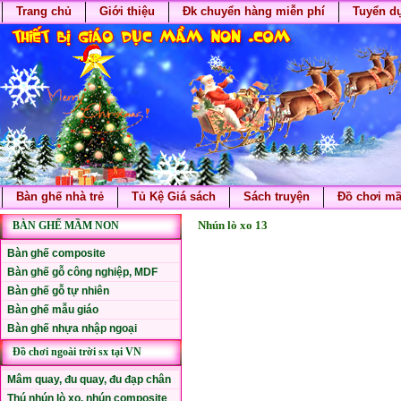
Trang chủ
Giới thiệu
Đk chuyển hàng miễn phí
Tuyển d
Bàn ghế nhà trẻ
Tủ Kệ Giá sách
Sách truyện
Đồ chơi m
Nhún lò xo 13
BÀN GHẾ MẦM NON
Bàn ghế composite
Bàn ghế gỗ công nghiệp, MDF
Bàn ghế gỗ tự nhiên
Bàn ghế mẫu giáo
Bàn ghế nhựa nhập ngoại
Đồ chơi ngoài trời sx tại VN
Mâm quay, đu quay, đu đạp chân
Thú nhún lò xo, nhún composite