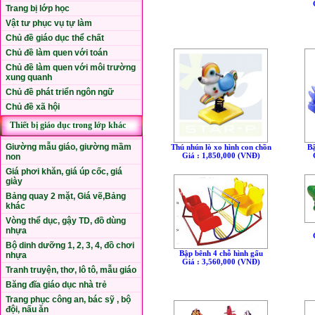
Trang bị lớp học
Vật tư phục vụ tự làm
Chủ đề giáo dục thể chất
Chủ đề làm quen với toán
Chủ đề làm quen với môi trường
xung quanh
Chủ đề phát triển ngôn ngữ
Chủ đề xã hội
Thiết bị giáo dục trong lớp khác
Giường mẫu giáo, giường mầm
Thú nhún lò xo hình con chồn
B
Giá : 1,850,000 (VNÐ)
non
Giá phơi khăn, giá úp cốc, giá
giày
Bảng quay 2 mặt, Giá vẽ,Bảng
khác
Vòng thể dục, gậy TD, đồ dùng
nhựa
Bộ dinh dưỡng 1, 2, 3, 4, đồ chơi
Bập bênh 4 chỗ hình gấu
nhựa
Giá : 3,560,000 (VNÐ)
Tranh truyện, thơ, lô tô, mẫu giáo
Băng đĩa giáo dục nhà trẻ
Trang phục công an, bác sỹ , bộ
đội, nấu ăn