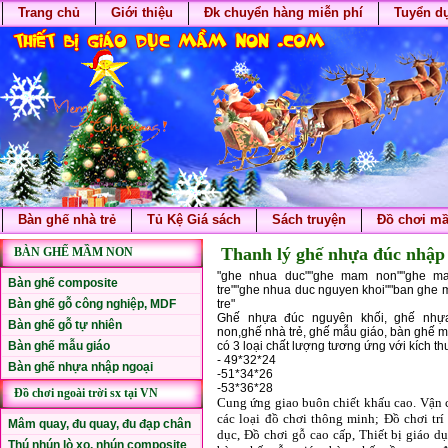
Trang chủ
Giới thiệu
Đk chuyển hàng miễn phí
Tuyển d
Bàn ghế nhà trẻ
Tủ Kệ Giá sách
Sách truyện
Đồ chơi m
Thanh lý ghế nhựa đúc nhập 
BÀN GHẾ MẦM NON
"ghe nhua duc""ghe mam non""ghe ma
Bàn ghế composite
tre""ghe nhua duc nguyen khoi""ban ghe
Bàn ghế gỗ công nghiệp, MDF
tre"
Ghế nhựa đúc nguyên khối, ghế nhự
Bàn ghế gỗ tự nhiên
non,ghế nhà trẻ, ghế mẫu giáo, bàn ghế 
Bàn ghế mẫu giáo
có 3 loại chất lượng tương ứng với kích t
- 49*32*24
Bàn ghế nhựa nhập ngoại
-51*34*26
-53*36*28
Đồ chơi ngoài trời sx tại VN
Cung ứng giao buôn chiết khấu cao. Vận c
các loại đồ chơi thông minh; Đồ chơi trí
Mâm quay, đu quay, đu đạp chân
dục, Đồ chơi gỗ cao cấp, Thiết bị giáo dục
Thú nhún lò xo, nhún composite