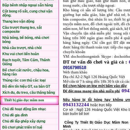
bàn ghế mẫu giáo, bàn ghế mầm non, đồ
Bập bênh nhập ngoại sẵn hàng
trong nước, cầu trượt nhập ngoại.
Kho hàng có sẵn số lượng lớn: Cầu trượt
Cột bong rổ sắt, cung chui vận
giường bạt mẫu giáo, bàn ghế nhà trẻ,
động.
bàn composite, thú nhún lò xo, thiết bị g
Thang leo vận động
truyện mầm non, đồ chơi ngoài trời, đồ c
Cầu trượt thang leo, sắt
mầm non, bể bơi thông minh, giá sách, kệ 
composite
Vận chuyển tận nhà miễn phí trong nội
Nhà bóng, bể bóng, nhà chơi
hàng trên 300 ngàn giao miễn phí 4 quậ
bóng
hàng hàng ngày.
Chỉ cần gọi ĐT đặt m
được hàng thì thanh toán trực tiếp cho ng
Nhà cầu trượt, nhà chòi
chuyển khoản
Khu vui chơi liên hoàn
YM: dochoithongminh
Skype : dochoith
Bạch tuyết, Tấm Cám, Thánh
ĐT tư vấn đồ chơi và giá cả :
Gióng
0916798518
Bể chơi cát nước, chậu hoa,
Web tham khảo
hàng rào
Điạ chỉ A2-2 Ngõ 126 Hoàng Quốc Việt
Thùng rác con thú các loại
Mở cửa từ 7 h sáng đến 18h 30 h tât cả các
Để chọn hàng on line mời bấm vào đây
Bộ đèn tín hiệu GT, sa bàn GT
094
Để đặt mua mang tận nhà miễn phí
Xích đu, đu treo, cầu thăng bằng
Nếu hàng bị lỗi hỏng hay không 
Thiết bị giáo dục mầm non
0943132244
hoặc trực tiếp
Chủ đề hoạt động âm nhạc
Cơ sở : Ngõ 126 Hoàng Quốc Việt Kho b
bán buôn bể bơi
Chủ đề gia đình
Chủ đề lắp ghép xây dựng
Công Ty Thiết Bị Giáo Dục Mầm Non 
Minh
Đồ chơi phát triển trí tuệ