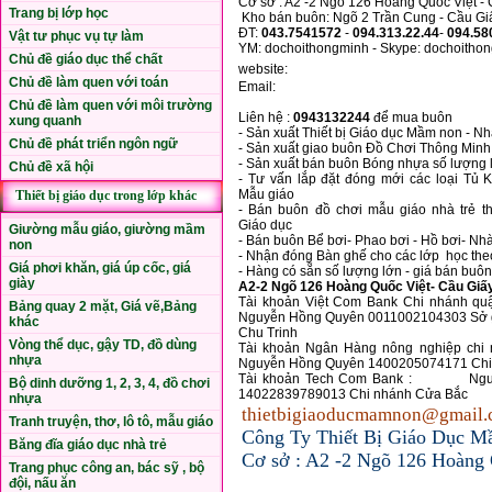
Cơ sở : A2 -2 Ngõ 126 Hoàng Quốc Việt -
Trang bị lớp học
Kho bán buôn: Ngõ 2 Trần Cung - Cầu Gi
ĐT:
043.7541572
-
094.313.22.44
-
094.58
Vật tư phục vụ tự làm
YM: dochoithongminh - Skype: dochoitho
Chủ đề giáo dục thể chất
website:
Chủ đề làm quen với toán
Email:
Chủ đề làm quen với môi trường
Liên hệ :
0943132244
để mua buôn
xung quanh
- Sản xuất Thiết bị Giáo dục Mầm non - Nh
Chủ đề phát triển ngôn ngữ
- Sản xuất giao buôn Đồ Chơi Thông Minh 
- Sản xuất bán buôn Bóng nhựa số lượng 
Chủ đề xã hội
- Tư vấn lắp đặt đóng mới các loại Tủ 
Mẫu giáo
Thiết bị giáo dục trong lớp khác
- Bán buôn đồ chơi mẫu giáo nhà trẻ 
Giáo dục
Giường mẫu giáo, giường mầm
- Bán buôn Bể bơi- Phao bơi - Hồ bơi- Nh
non
- Nhận đóng Bàn ghế cho các lớp học the
Giá phơi khăn, giá úp cốc, giá
- Hàng có sẵn số lượng lớn - giá bán buôn
giày
A2-2 Ngõ 126 Hoàng Quốc Việt- Cầu Giấ
Tài khoản Việt Com Bank Chi nhánh 
Bảng quay 2 mặt, Giá vẽ,Bảng
Nguyễn Hồng Quyên 0011002104303 Sở g
khác
Chu Trinh
Vòng thể dục, gậy TD, đồ dùng
Tài khoản Ngân Hàng nông nghiệp chi
nhựa
Nguyễn Hồng Quyên 1400205074171 Chi
Tài khoản Tech Com Bank : Nguy
Bộ dinh dưỡng 1, 2, 3, 4, đồ chơi
14022839789013 Chi nhánh Cửa Bắc
nhựa
thietbigiaoducmamnon@gmail
Tranh truyện, thơ, lô tô, mẫu giáo
Công Ty Thiết Bị Giáo Dục M
Băng đĩa giáo dục nhà trẻ
Cơ sở : A2 -2 Ngõ 126 Hoàng 
Trang phục công an, bác sỹ , bộ
đội, nấu ăn