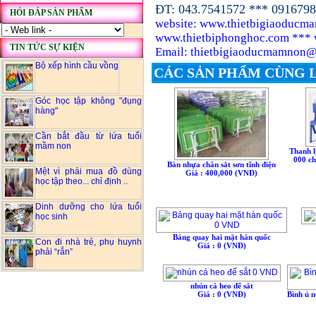
ĐT: 043.7541572 *** 091679
HỎI ĐÁP SẢN PHẨM
website: www.thietbigiaoducm
www.thietbiphonghoc.com *** 
TIN TỨC SỰ KIỆN
Email: thietbigiaoducmamnon
Bộ xếp hình cầu vồng
CÁC SẢN PHẨM CÙNG 
Góc học tập không "đụng
hàng"
Cần bắt đầu từ lứa tuổi
mầm non
Thanh l
000 ch
Bàn nhựa chân sắt sơn tĩnh điện
Mệt vì phải mua đồ dùng
Giá : 400,000 (VNÐ)
học tập theo... chỉ định ..
Dinh dưỡng cho lứa tuổi
học sinh
Bảng quay hai mặt hàn quốc
Con đi nhà trẻ, phụ huynh
Giá : 0 (VNÐ)
phải “rắn”
nhún cá heo đế sắt
Giá : 0 (VNÐ)
Bình ủ 