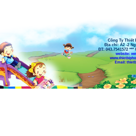
Công Ty Thiết
Địa chỉ: A2 -2 N
ĐT: 043.7541572 **
website: w
www.thietbiph
Email: thi