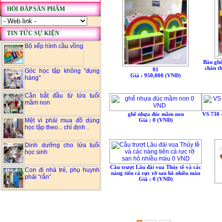
HỎI ĐÁP SẢN PHẨM
TIN TỨC SỰ KIỆN
Bộ xếp hình cầu vồng
Bàn ghế
chân th
01
Góc học tập không "đụng
Giá : 950,000 (VNÐ)
hàng"
Cần bắt đầu từ lứa tuổi
mầm non
ghế nhựa đúc mầm non
VS 730 
Mệt vì phải mua đồ dùng
Giá : 0 (VNÐ)
học tập theo... chỉ định ..
Dinh dưỡng cho lứa tuổi
học sinh
Cầu trượt Lâu đài vua Thủy tề và các
Con đi nhà trẻ, phụ huynh
nàng tiên cá rực rỡ san hô nhiều màu
phải “rắn”
Giá : 0 (VNÐ)