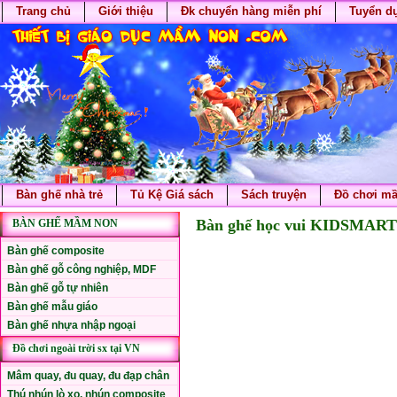
Trang chủ
Giới thiệu
Đk chuyển hàng miễn phí
Tuyển d
Bàn ghế nhà trẻ
Tủ Kệ Giá sách
Sách truyện
Đồ chơi m
Bàn ghế học vui KIDSMART
BÀN GHẾ MẦM NON
Bàn ghế composite
Bàn ghế gỗ công nghiệp, MDF
Bàn ghế gỗ tự nhiên
Bàn ghế mẫu giáo
Bàn ghế nhựa nhập ngoại
Đồ chơi ngoài trời sx tại VN
Mâm quay, đu quay, đu đạp chân
Thú nhún lò xo, nhún composite