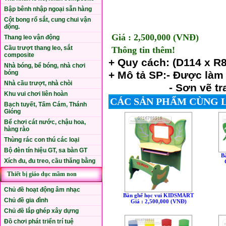
Bập bênh nhập ngoại sẵn hàng
Cột bong rổ sắt, cung chui vận
động.
Giá : 2,500,000 (VNÐ)
Thang leo vận động
Cầu trượt thang leo, sắt
Thông tin thêm!
composite
+ Quy cách:
(D114 x R
Nhà bóng, bể bóng, nhà chơi
+ Mô tả SP:- Đ
ược làm
bóng
Nhà cầu trượt, nhà chòi
- Sơn vẽ trang tr
Khu vui chơi liên hoàn
CÁC SẢN PHẨM CÙNG 
Bạch tuyết, Tấm Cám, Thánh
Gióng
Bể chơi cát nước, chậu hoa,
hàng rào
Thùng rác con thú các loại
Bộ đèn tín hiệu GT, sa bàn GT
B
Xích đu, đu treo, cầu thăng bằng
Thiết bị giáo dục mầm non
Chủ đề hoạt động âm nhạc
Bàn ghế học vui KIDSMART
Chủ đề gia đình
Giá : 2,500,000 (VNÐ)
Chủ đề lắp ghép xây dựng
Đồ chơi phát triển trí tuệ