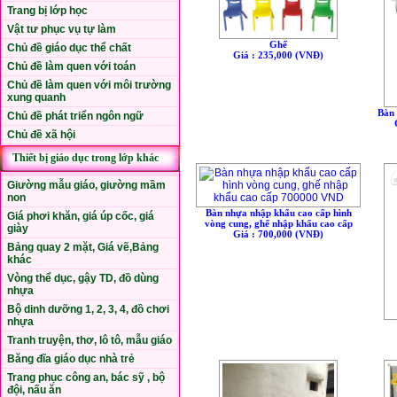
Trang bị lớp học
Vật tư phục vụ tự làm
Ghế
Chủ đề giáo dục thể chất
Giá : 235,000 (VNÐ)
Chủ đề làm quen với toán
Chủ đề làm quen với môi trường
xung quanh
Bàn
Chủ đề phát triển ngôn ngữ
Chủ đề xã hội
Thiết bị giáo dục trong lớp khác
Giường mẫu giáo, giường mầm
non
Bàn nhựa nhập khẩu cao cấp hình
Giá phơi khăn, giá úp cốc, giá
vòng cung, ghế nhập khẩu cao cấp
giày
Giá : 700,000 (VNÐ)
Bảng quay 2 mặt, Giá vẽ,Bảng
khác
Vòng thể dục, gậy TD, đồ dùng
nhựa
Bộ dinh dưỡng 1, 2, 3, 4, đồ chơi
nhựa
Tranh truyện, thơ, lô tô, mẫu giáo
Băng đĩa giáo dục nhà trẻ
Trang phục công an, bác sỹ , bộ
đội, nấu ăn