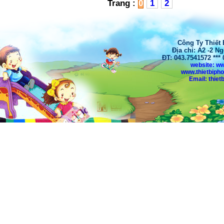
Trang :
0
1
2
Công Ty Thiết
Địa chỉ: A2 -2 N
ĐT: 043.7541572 **
website: w
www.thietbiph
Email: thi