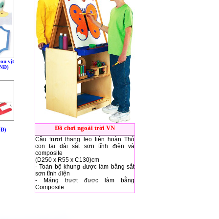
on vịt
VNÐ)
Đồ chơi ngoài trời VN
NÐ)
Cầu trượt thang leo liên hoàn Thỏ
con tai dài sắt sơn tĩnh điện và
composite
(D250 x R55 x C130)cm
- Toàn bộ khung được làm bằng sắt
sơn tĩnh điện
- Máng trượt được làm bằng
Composite