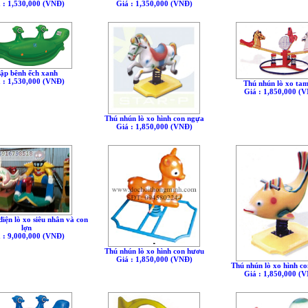
 : 1,530,000 (VNÐ)
Giá : 1,350,000 (VNÐ)
ập bênh ếch xanh
 : 1,530,000 (VNÐ)
Thú nhún lò xo ta
Giá : 1,850,000 (
Thú nhún lò xo hình con ngựa
Giá : 1,850,000 (VNÐ)
iện lò xo siêu nhân và con
lợn
 : 9,000,000 (VNÐ)
Thú nhún lò xo hình con hươu
Giá : 1,850,000 (VNÐ)
Thú nhún lò xo hình co
Giá : 1,850,000 (