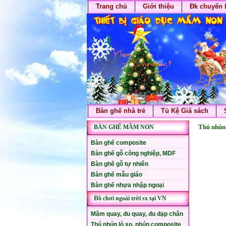
Trang chủ
Giới thiệu
Đk chuyển 
Bàn ghế nhà trẻ
Tủ Kệ Giá sách
Thú nhún 
BÀN GHẾ MẦM NON
Bàn ghế composite
Bàn ghế gỗ công nghiệp, MDF
Bàn ghế gỗ tự nhiên
Bàn ghế mẫu giáo
Bàn ghế nhựa nhập ngoại
Đồ chơi ngoài trời sx tại VN
Mâm quay, đu quay, đu đạp chân
Thú nhún lò xo, nhún composite