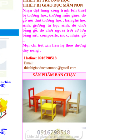
THIẾT BỊ TRƯỜNG HỌC
THIẾT BỊ GIÁO DỤC MẦM NON
Nhận đặt hàng công trình lớn thiết
bị trường học, trường mẫu giáo, đồ
gỗ nội thất trường học : bàn ghế học
sinh, giường tủ học sinh, đồ chơi
bằng gỗ, đồ chơi ngoài trời cỡ lớn
bằng sắt, composite, inox, nhựa, gỗ
...
Mọi chi tiết xin liên hệ theo đường
dây nóng :
Hotline: 0916798518
Email:
thietbigiaoducmamnon@gmail.com
SẢN PHẨM BÁN CHẠY
on chồn
VNÐ)
h gấu
VNÐ)