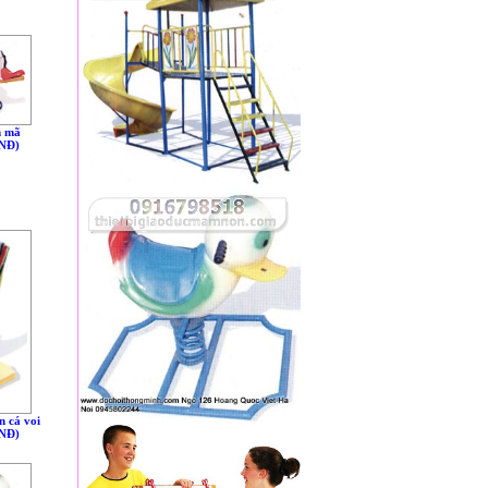
m mã
VNÐ)
n cá voi
VNÐ)