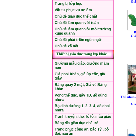
Giá
Trang bị lớp học
Vật tư phục vụ tự làm
Chủ đề giáo dục thể chất
Chủ đề làm quen với toán
Chủ đề làm quen với môi trường
B
xung quanh
Giá
Chủ đề phát triển ngôn ngữ
Chủ đề xã hội
Thiết bị giáo dục trong lớp khác
Giường mẫu giáo, giường mầm
non
Giá phơi khăn, giá úp cốc, giá
giày
Bảng quay 2 mặt, Giá vẽ,Bảng
khác
Vòng thể dục, gậy TD, đồ dùng
Thú nhún đ
nhựa
Giá
Bộ dinh dưỡng 1, 2, 3, 4, đồ chơi
nhựa
Tranh truyện, thơ, lô tô, mẫu giáo
Băng đĩa giáo dục nhà trẻ
Trang phục công an, bác sỹ , bộ
đội, nấu ăn