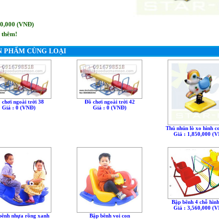
50,000 (VNÐ)
 thêm!
N PHẨM CÙNG LOẠI
 chơi ngoài trời 38
Đồ chơi ngoài trời 42
Giá : 0 (VNÐ)
Giá : 0 (VNÐ)
Thú nhún lò xo hình c
Giá : 1,850,000 (
Bập bênh 4 chỗ hìn
Giá : 3,560,000 (
bênh nhựa rồng xanh
Bập bênh voi con