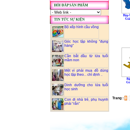
HỎI ĐÁP SẢN PHẨM
Bập 
Giá
TIN TỨC SỰ KIỆN
Bộ xếp hình cầu vồng
Góc học tập không "đụng
hàng"
Cần bắt đầu từ lứa tuổi
mầm non
Mệt vì phải mua đồ dùng
học tập theo... chỉ định ..
Bậ
Gi
Dinh dưỡng cho lứa tuổi
học sinh
Trang :
0
Con đi nhà trẻ, phụ huynh
phải “rắn”