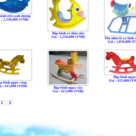
bênh ếch xanh dương
 : 1,530,000 (VNÐ)
Bập bênh cá thần tiên
Giá : 2,550,000 (VNÐ)
Thú nhún lò xo hình c
Giá : 1,850,000 (
Bập bênh ngựa
Giá : 415,000 (V
p bênh ngựa vàng
á : 415,000 (VNÐ)
Bập bênh ngựa vằn
Giá : 415,000 (VNÐ)
1
2