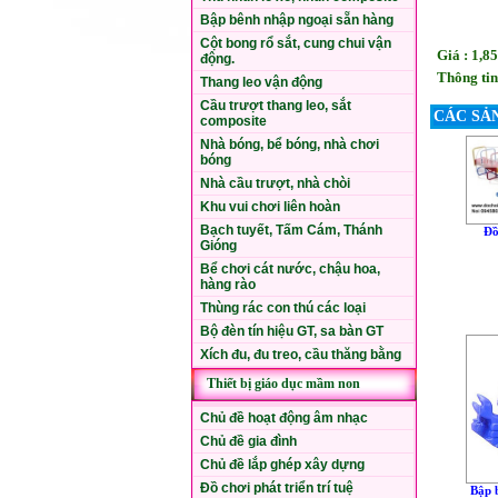
Bập bênh nhập ngoại sẵn hàng
Cột bong rổ sắt, cung chui vận
Giá : 1,8
động.
Thông tin
Thang leo vận động
Cầu trượt thang leo, sắt
CÁC SẢ
composite
Nhà bóng, bể bóng, nhà chơi
bóng
Nhà cầu trượt, nhà chòi
Khu vui chơi liên hoàn
Bạch tuyết, Tấm Cám, Thánh
Đồ
Gióng
Bể chơi cát nước, chậu hoa,
hàng rào
Thùng rác con thú các loại
Bộ đèn tín hiệu GT, sa bàn GT
Xích đu, đu treo, cầu thăng bằng
Thiết bị giáo dục mầm non
Chủ đề hoạt động âm nhạc
Chủ đề gia đình
Chủ đề lắp ghép xây dựng
Đồ chơi phát triển trí tuệ
Bập 