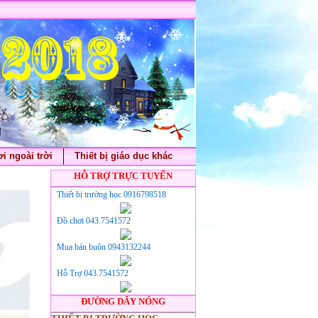
i ngoài trời
Thiết bị giáo dục khác
HỖ TRỢ TRỰC TUYẾN
Thiết bị trường học 0916798518
Đồ chơi 043.7541572
Mua bán buôn 0943132244
Hỗ Trợ 043.7541572
ĐƯỜNG DÂY NÓNG