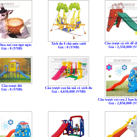
Cầu trượt cà rốt dễ 
Xích đu 4 chú mèo cười
hoa nai con ngơ ngác
Giá : 2,350,000 (
Giá : 0 (VNÐ)
Giá : 0 (VNÐ)
Cầu trượt đôi
Cầu trượt con hà mã có xích đu
Giá : 0 (VNÐ)
Giá : 4,650,000 (VNÐ)
Cầu trượt voi con 2 bạn 
Giá : 2,850,000 (