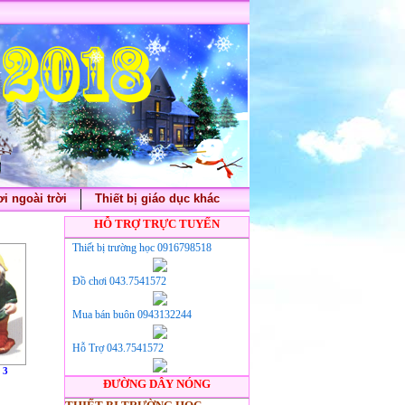
i ngoài trời
Thiết bị giáo dục khác
HỖ TRỢ TRỰC TUYẾN
Thiết bị trường học 0916798518
Đồ chơi 043.7541572
Mua bán buôn 0943132244
Hỗ Trợ 043.7541572
 3
ĐƯỜNG DÂY NÓNG