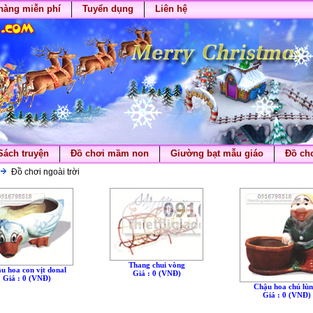
hàng miễn phí
Tuyển dụng
Liên hệ
Sách truyện
Đồ chơi mầm non
Giường bạt mẫu giáo
Đồ chơ
Đồ chơi ngoài trời
Thang chui vòng
u hoa con vịt donal
Giá : 0 (VNÐ)
Giá : 0 (VNÐ)
Chậu hoa chú lùn
Giá : 0 (VNÐ)