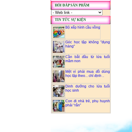
HỎI ĐÁP SẢN PHẨM
TIN TỨC SỰ KIỆN
Bộ xếp hình cầu vồng
Góc học tập không "đụng
hàng"
Cần bắt đầu từ lứa tuổi
mầm non
Mệt vì phải mua đồ dùng
học tập theo... chỉ định ..
Dinh dưỡng cho lứa tuổi
học sinh
Con đi nhà trẻ, phụ huynh
phải “rắn”