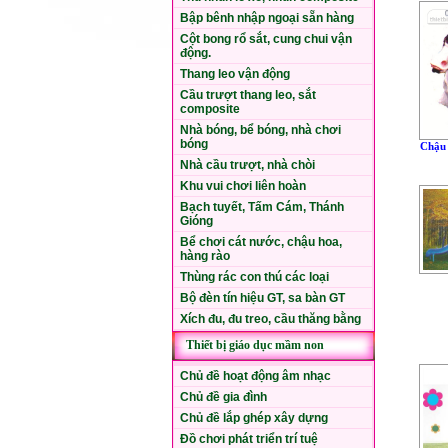
Bập bênh nhập ngoại sẵn hàng
Cột bong rổ sắt, cung chui vận
động.
Thang leo vận động
Cầu trượt thang leo, sắt
composite
Nhà bóng, bể bóng, nhà chơi
bóng
Chậu 
Nhà cầu trượt, nhà chòi
Khu vui chơi liên hoàn
Bạch tuyết, Tấm Cám, Thánh
Gióng
Bể chơi cát nước, chậu hoa,
hàng rào
Thùng rác con thú các loại
Bộ đèn tín hiệu GT, sa bàn GT
Xích đu, đu treo, cầu thăng bằng
Thiết bị giáo dục mầm non
Chủ đề hoạt động âm nhạc
Chủ đề gia đình
Chủ đề lắp ghép xây dựng
Đồ chơi phát triển trí tuệ