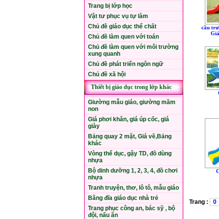
Trang bị lớp học
Vật tư phục vụ tự làm
Chủ đề giáo dục thể chất
cầu trư
Giá
Chủ đề làm quen với toán
Chủ đề làm quen với môi trường
xung quanh
Chủ đề phát triển ngôn ngữ
Chủ đề xã hội
Thiết bị giáo dục trong lớp khác
Giường mẫu giáo, giường mầm
non
Giá phơi khăn, giá úp cốc, giá
giày
Bảng quay 2 mặt, Giá vẽ,Bảng
khác
Vòng thể dục, gậy TD, đồ dùng
nhựa
Bộ dinh dưỡng 1, 2, 3, 4, đồ chơi
C
nhựa
Tranh truyện, thơ, lô tô, mẫu giáo
Băng đĩa giáo dục nhà trẻ
Trang :
0
Trang phục công an, bác sỹ , bộ
đội, nấu ăn