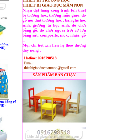
THIẾT BỊ TRƯỜNG HỌC
THIẾT BỊ GIÁO DỤC MẦM NON
Nhận đặt hàng công trình lớn thiết
bị trường học, trường mẫu giáo, đồ
gỗ nội thất trường học : bàn ghế học
sinh, giường tủ học sinh, đồ chơi
bằng gỗ, đồ chơi ngoài trời cỡ lớn
bằng sắt, composite, inox, nhựa, gỗ
...
thương!
Mọi chi tiết xin liên hệ theo đường
VNÐ)
dây nóng :
Hotline: 0916798518
Email:
thietbigiaoducmamnon@gmail.com
SẢN PHẨM BÁN CHẠY
kèm bóng rổ
VNÐ)