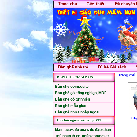
Trang chủ
Giới thiệu
Đk chuyển 
Bàn ghế nhà trẻ
Tủ Kệ Giá sách
Trang chủ
BÀN GHẾ MẦM NON
Bàn ghế composite
Bàn ghế gỗ công nghiệp, MDF
Bàn ghế gỗ tự nhiên
Bàn ghế mẫu giáo
Bàn ghế nhựa nhập ngoại
Chậ
Đồ chơi ngoài trời sx tại VN
Mâm quay, đu quay, đu đạp chân
Thú nhún lò xo, nhún composite