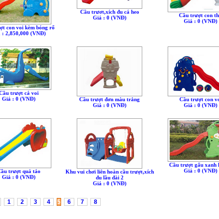
Cầu trươt,xích đu cá heo
Cầu trượt con t
Giá : 0 (VNÐ)
Giá : 0 (VNÐ)
ợt con voi kèm bóng rổ
 : 2,850,000 (VNÐ)
Cầu trượt cá voi
Giá : 0 (VNÐ)
Cầu trượt đơn màu trắng
Cầu trượt con v
Giá : 0 (VNÐ)
Giá : 0 (VNÐ)
Cầu trượt gấu xanh 
Giá : 0 (VNÐ)
ầu trượt quả táo
Khu vui chơi liên hoàn cầu trượt,xích
Giá : 0 (VNÐ)
đu lầu đài 2
Giá : 0 (VNÐ)
1
2
3
4
5
6
7
8