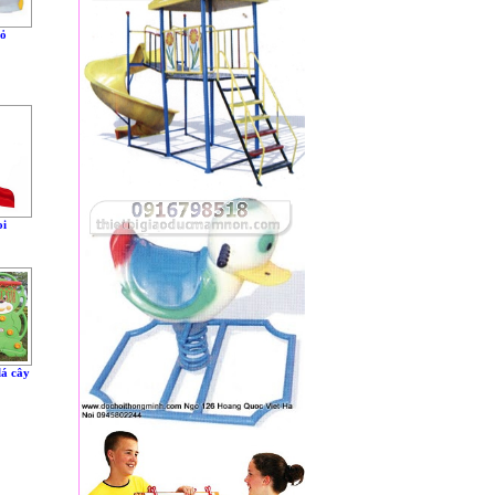
hỏ
oi
lá cây