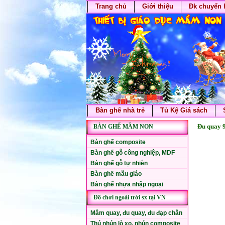
Trang chủ
Giới thiệu
Đk chuyển 
Bàn ghế nhà trẻ
Tủ Kệ Giá sách
Đu quay 9
BÀN GHẾ MẦM NON
Bàn ghế composite
Bàn ghế gỗ công nghiệp, MDF
Bàn ghế gỗ tự nhiên
Bàn ghế mẫu giáo
Bàn ghế nhựa nhập ngoại
Đồ chơi ngoài trời sx tại VN
Mâm quay, đu quay, đu đạp chân
Thú nhún lò xo, nhún composite