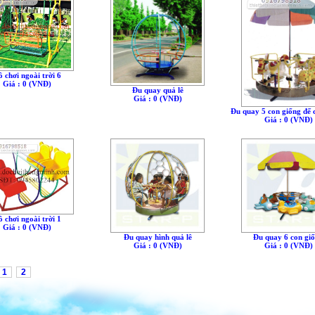
 chơi ngoài trời 6
Giá : 0 (VNÐ)
Đu quay quả lê
Giá : 0 (VNÐ)
Đu quay 5 con giống đế 
Giá : 0 (VNÐ)
 chơi ngoài trời 1
Giá : 0 (VNÐ)
Đu quay hình quả lê
Đu quay 6 con gi
Giá : 0 (VNÐ)
Giá : 0 (VNÐ)
1
2