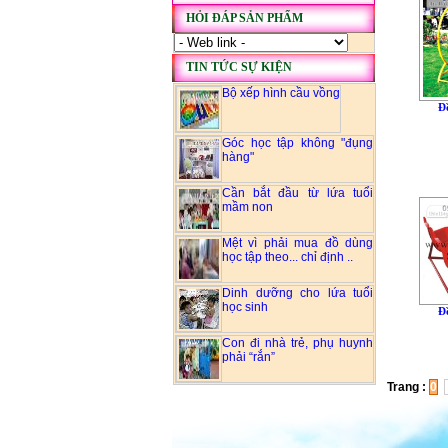
HỎI ĐÁP SẢN PHẨM
TIN TỨC SỰ KIỆN
Bộ xếp hình cầu vồng
Đồ
Góc học tập không "đụng
hàng"
Cần bắt đầu từ lứa tuổi
mầm non
Mệt vì phải mua đồ dùng
học tập theo... chỉ định ..
Dinh dưỡng cho lứa tuổi
học sinh
Đồ
Con đi nhà trẻ, phụ huynh
phải “rắn”
Trang :
0