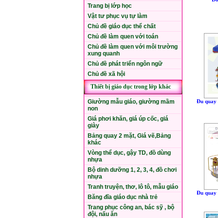
Trang bị lớp học
Vật tư phục vụ tự làm
Chủ đề giáo dục thể chất
Chủ đề làm quen với toán
Chủ đề làm quen với môi trường
xung quanh
Chủ đề phát triển ngôn ngữ
Chủ đề xã hội
Thiết bị giáo dục trong lớp khác
Đu quay 
Giường mẫu giáo, giường mầm
non
Giá phơi khăn, giá úp cốc, giá
giày
Bảng quay 2 mặt, Giá vẽ,Bảng
khác
Vòng thể dục, gậy TD, đồ dùng
nhựa
Bộ dinh dưỡng 1, 2, 3, 4, đồ chơi
nhựa
Tranh truyện, thơ, lô tô, mẫu giáo
Đu quay 
Băng đĩa giáo dục nhà trẻ
Trang phục công an, bác sỹ , bộ
đội, nấu ăn