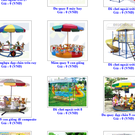
Giá : 0 (VNÐ)
Đu quay 8 máy bay
Đồ chơi ngoài trời
Giá : 0 (VNÐ)
Giá : 0 (VNÐ)
nghựa đạp chân trên ray
Mâm quay 9 con giống
Đồ chơi ngoài trời
Giá : 0 (VNÐ)
Giá : 0 (VNÐ)
Giá : 0 (VNÐ)
Đồ chơi ngoài trời 8
Giá : 0 (VNÐ)
Đu quay đạp chân 9 co
Giá : 0 (VNÐ)
9 con giống đế composite
Giá : 0 (VNÐ)