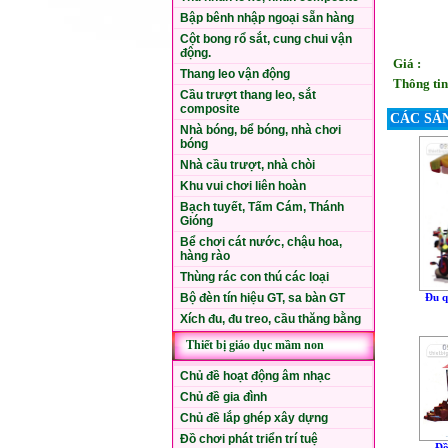
Bập bênh nhập ngoại sẵn hàng
Cột bong rổ sắt, cung chui vận
động.
Giá :
Thang leo vận động
Thông tin
Cầu trượt thang leo, sắt
composite
CÁC SẢ
Nhà bóng, bể bóng, nhà chơi
bóng
Nhà cầu trượt, nhà chòi
Khu vui chơi liên hoàn
Bạch tuyết, Tấm Cám, Thánh
Gióng
Bể chơi cát nước, chậu hoa,
hàng rào
Thùng rác con thú các loại
Bộ đèn tín hiệu GT, sa bàn GT
Đu q
Xích đu, đu treo, cầu thăng bằng
Thiết bị giáo dục mầm non
Chủ đề hoạt động âm nhạc
Chủ đề gia đình
Chủ đề lắp ghép xây dựng
Đồ chơi phát triển trí tuệ
Đồ