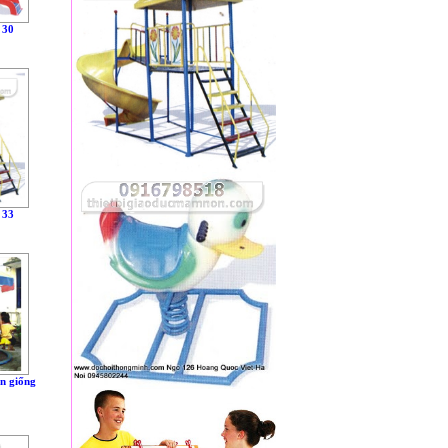
 30
 33
n giống