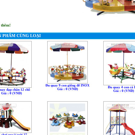
 thêm!
N PHẨM CÙNG LOẠI
Đu quay 9 con giống đế INOX
Đu quay 4 con cá 
Giá : 0 (VNÐ)
uay đạp chân 12 chỗ
Giá : 0 (VNÐ)
Giá : 0 (VNÐ)
 chơi ngoài trời 27