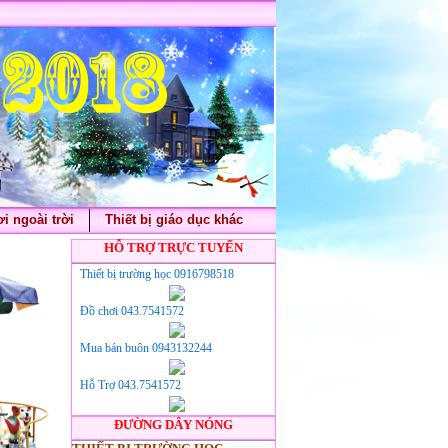
i ngoài trời
Thiết bị giáo dục khác
HỖ TRỢ TRỰC TUYẾN
Thiết bị trường học 0916798518
Đồ chơi 043.7541572
Mua bán buôn 0943132244
Hỗ Trợ 043.7541572
ĐƯỜNG DÂY NÓNG