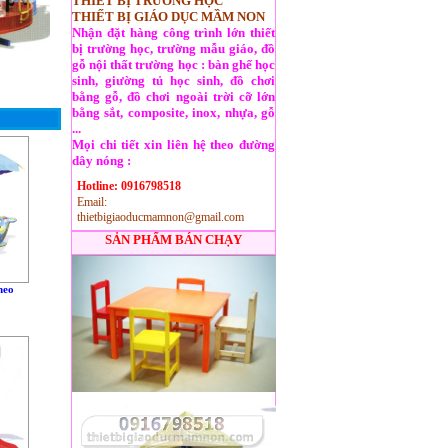
THIẾT BỊ TRƯỜNG HỌC
THIẾT BỊ GIÁO DỤC MẦM NON
Nhận đặt hàng công trình lớn thiết
bị trường học, trường mẫu giáo, đồ
gỗ nội thất trường học : bàn ghế học
sinh, giường tủ học sinh, đồ chơi
bằng gỗ, đồ chơi ngoài trời cỡ lớn
bằng sắt, composite, inox, nhựa, gỗ
...
Mọi chi tiết xin liên hệ theo đường
dây nóng :
Hotline: 0916798518
Email:
thietbigiaoducmamnon@gmail.com
SẢN PHẨM BÁN CHẠY
heo