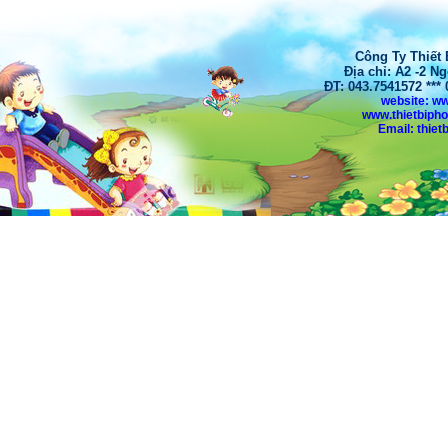
Công Ty Thiết
Địa chỉ: A2 -2 N
ĐT: 043.7541572 **
website: w
www.thietbiph
Email: thi