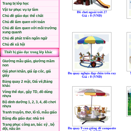
Trang bị lớp học
Vật tư phục vụ tự làm
Đồ chơi ngoài trời 27
Giá : 0 (VNÐ)
Chủ đề giáo dục thể chất
Chủ đề làm quen với toán
Chủ đề làm quen với môi trường
xung quanh
Chủ đề phát triển ngôn ngữ
Chủ đề xã hội
Thiết bị giáo dục trong lớp khác
Giường mẫu giáo, giường mầm
non
Giá phơi khăn, giá úp cốc, giá
Đu quay nghựa đạp chân trên ray
giày
Giá : 0 (VNÐ)
Bảng quay 2 mặt, Giá vẽ,Bảng
khác
Vòng thể dục, gậy TD, đồ dùng
nhựa
Bộ dinh dưỡng 1, 2, 3, 4, đồ chơi
nhựa
Tranh truyện, thơ, lô tô, mẫu giáo
Băng đĩa giáo dục nhà trẻ
Trang phục công an, bác sỹ , bộ
Đu quay 9 con giống đế composite
đội, nấu ăn