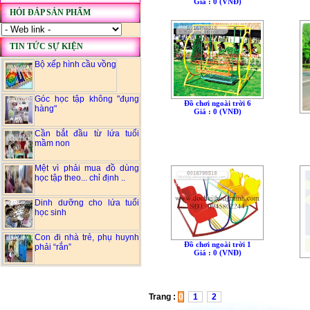
Giá : 0 (VNÐ)
HỎI ĐÁP SẢN PHẨM
TIN TỨC SỰ KIỆN
Bộ xếp hình cầu vồng
Góc học tập không "đụng
Đồ chơi ngoài trời 6
hàng"
Giá : 0 (VNÐ)
Cần bắt đầu từ lứa tuổi
mầm non
Mệt vì phải mua đồ dùng
học tập theo... chỉ định ..
Dinh dưỡng cho lứa tuổi
học sinh
Con đi nhà trẻ, phụ huynh
Đồ chơi ngoài trời 1
phải “rắn”
Giá : 0 (VNÐ)
Trang :
0
1
2