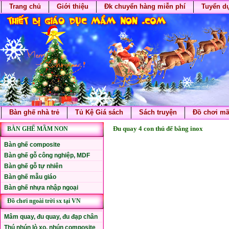
Trang chủ
Giới thiệu
Đk chuyển hàng miễn phí
Tuyển d
Bàn ghế nhà trẻ
Tủ Kệ Giá sách
Sách truyện
Đồ chơi m
Đu quay 4 con thú đế bằng inox
BÀN GHẾ MẦM NON
Bàn ghế composite
Bàn ghế gỗ công nghiệp, MDF
Bàn ghế gỗ tự nhiên
Bàn ghế mẫu giáo
Bàn ghế nhựa nhập ngoại
Đồ chơi ngoài trời sx tại VN
Mâm quay, đu quay, đu đạp chân
Thú nhún lò xo, nhún composite