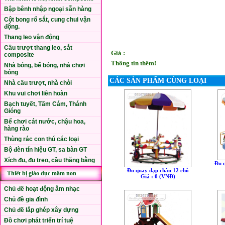
Bập bênh nhập ngoại sẵn hàng
Cột bong rổ sắt, cung chui vận
động.
Thang leo vận động
Cầu trượt thang leo, sắt
Giá :
composite
Thông tin thêm!
Nhà bóng, bể bóng, nhà chơi
bóng
CÁC SẢN PHẨM CÙNG LOẠI
Nhà cầu trượt, nhà chòi
Khu vui chơi liên hoàn
Bạch tuyết, Tấm Cám, Thánh
Gióng
Bể chơi cát nước, chậu hoa,
hàng rào
Thùng rác con thú các loại
Bộ đèn tín hiệu GT, sa bàn GT
Xích đu, đu treo, cầu thăng bằng
Đu 
Đu quay đạp chân 12 chỗ
Thiết bị giáo dục mầm non
Giá : 0 (VNÐ)
Chủ đề hoạt động âm nhạc
Chủ đề gia đình
Chủ đề lắp ghép xây dựng
Đồ chơi phát triển trí tuệ