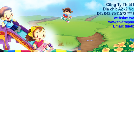
Công Ty Thiết
Địa chỉ: A2 -2 N
ĐT: 043.7541572 **
website: w
www.thietbiph
Email: thi