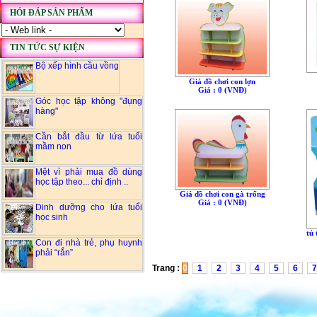
HỎI ĐÁP SẢN PHẨM
TIN TỨC SỰ KIỆN
Bộ xếp hình cầu vồng
Giá đồ chơi con lợn
Giá : 0 (VNÐ)
Góc học tập không "đụng
hàng"
Cần bắt đầu từ lứa tuổi
mầm non
Mệt vì phải mua đồ dùng
học tập theo... chỉ định ..
Giá đồ chơi con gà trống
Giá : 0 (VNÐ)
Dinh dưỡng cho lứa tuổi
học sinh
tủ
Con đi nhà trẻ, phụ huynh
phải “rắn”
Trang :
0
1
2
3
4
5
6
7