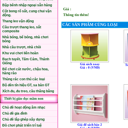
Bập bênh nhập ngoại sẵn hàng
Giá :
Cột bong rổ sắt, cung chui vận
Thông tin thêm!
động.
Thang leo vận động
CÁC SẢN PHẨM CÙNG LOẠI
Cầu trượt thang leo, sắt
composite
Nhà bóng, bể bóng, nhà chơi
bóng
Nhà cầu trượt, nhà chòi
Khu vui chơi liên hoàn
Bạch tuyết, Tấm Cám, Thánh
Gióng
Giá sách xoay
T
Giá : 0 (VNÐ)
Bể chơi cát nước, chậu hoa,
hàng rào
Thùng rác con thú các loại
Bộ đèn tín hiệu GT, sa bàn GT
Xích đu, đu treo, cầu thăng bằng
Thiết bị giáo dục mầm non
Chủ đề hoạt động âm nhạc
Chủ đề gia đình
Chủ đề lắp ghép xây dựng
Giá để sách báo 2
Đồ chơi phát triển trí tuệ
Giá : 0 (VNÐ)