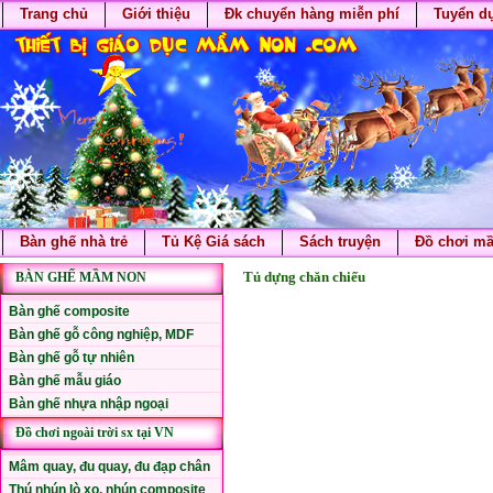
Trang chủ
Giới thiệu
Đk chuyển hàng miễn phí
Tuyển d
Bàn ghế nhà trẻ
Tủ Kệ Giá sách
Sách truyện
Đồ chơi m
Tủ dựng chăn chiếu
BÀN GHẾ MẦM NON
Bàn ghế composite
Bàn ghế gỗ công nghiệp, MDF
Bàn ghế gỗ tự nhiên
Bàn ghế mẫu giáo
Bàn ghế nhựa nhập ngoại
Đồ chơi ngoài trời sx tại VN
Mâm quay, đu quay, đu đạp chân
Thú nhún lò xo, nhún composite