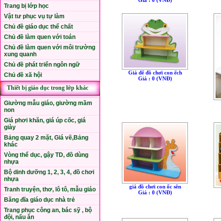
Trang bị lớp học
Vật tư phục vụ tự làm
Chủ đề giáo dục thể chất
Chủ đề làm quen với toán
Chủ đề làm quen với môi trường
xung quanh
Chủ đề phát triển ngôn ngữ
Giá để đồ chơi con ếch
Chủ đề xã hội
Giá : 0 (VNÐ)
Thiết bị giáo dục trong lớp khác
Giường mẫu giáo, giường mầm
non
Giá phơi khăn, giá úp cốc, giá
giày
Bảng quay 2 mặt, Giá vẽ,Bảng
khác
Vòng thể dục, gậy TD, đồ dùng
nhựa
Bộ dinh dưỡng 1, 2, 3, 4, đồ chơi
nhựa
giá đồ chơi con ốc sên
Tranh truyện, thơ, lô tô, mẫu giáo
Giá : 0 (VNÐ)
Băng đĩa giáo dục nhà trẻ
Trang phục công an, bác sỹ , bộ
đội, nấu ăn